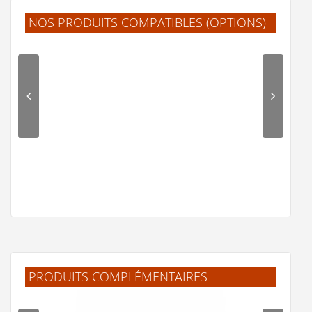
NOS PRODUITS COMPATIBLES (OPTIONS)
Mélangeur bain-douche surélevé Claremont Regent
1 220 €
Voir le produit
PRODUITS COMPLÉMENTAIRES
Porte-serviettes pour lave-mains Edwardian Chromé