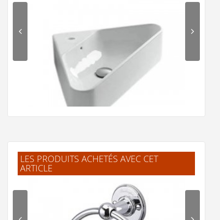
"J'ai trouvé facilement mes produits.
Livraison rapide et bien emballé. Merci"
.Jelle
(Février 2026)
"L'article corresprond à la description.
Livraison rapide."
B.Frederic
(Février 2026)
"Excellent site de e-commerce Produits de
qualité Traitement rapide des commandes"
LES PRODUITS ACHETÉS AVEC CET
G.Frédéric
ARTICLE
(Février 2026)
Lave mains d'angle céramique ISOCEL WIS4209
"La navigation sur le site est simple et fluide.
Ce n'est pas la première fois que je
commande sur le site car c'est là où je
269 €
trouve les prix les plus bas pour les