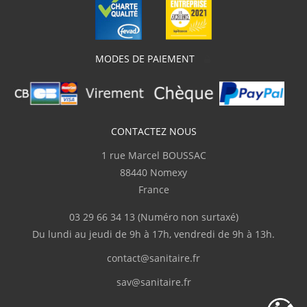
M.Frédéric
(Février 2026)
"Livraison en deux fois suite à l'oubli d'un
des colis."
MODES DE PAIEMENT
C.Serge
(Février 2026)
Bien
CONTACTEZ NOUS
1 rue Marcel BOUSSAC
K.Guillaume
(Février 2026)
88440 Nomexy
"Très bien"
France
03 29 66 34 13
(Numéro non surtaxé)
v.pascal
(Février 2026)
Du lundi au jeudi de 9h à 17h, vendredi de 9h à 13h.
"je suis très satisfait du cite"
contact@sanitaire.fr
sav@sanitaire.fr
D.Sandrine
(Février 2026)