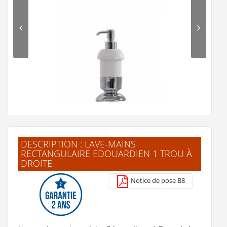
159 €
Voir le détail
Ajouter au panier
Voir la fiche produit de
"Porte-serviettes pour
lave-mains Edwardian Chromé"
DESCRIPTION : LAVE-MAINS
RECTANGULAIRE EDOUARDIEN 1 TROU À
DROITE
Distributeur de savon CASTELLANA
Notice de pose B8
200 €