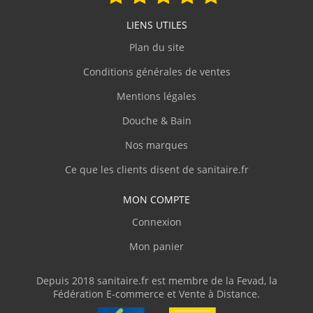
V.Olivier
(Février 2026)
LIENS UTILES
"J'ai commandé une baignoire d'angle avec
des dimensions assez atypiques. Livraison
Plan du site
parfaite avec une protection en bois et du
plastique transparent, ce qui m'a permis de
Conditions générales de ventes
parfaitement vérifier la conformité du
Mentions légales
produit. J'ai adressé plusieurs courriels
demandant des informations techniques
Douche & Bain
pour la pose et sanitaire.fr m'a répondu
clairement et rapidement. Je recommande"
Nos marques
Ce que les clients disent de sanitaire.fr
J.Marc
(Février 2026)
MON COMPTE
Complet
Connexion
Mon panier
p.serge
(Février 2026)
"Disponibilité du produit, rapidité de
Depuis 2018 sanitaire.fr est membre de la Fevad, la
livraison"
Fédération E-commerce et Vente à Distance.