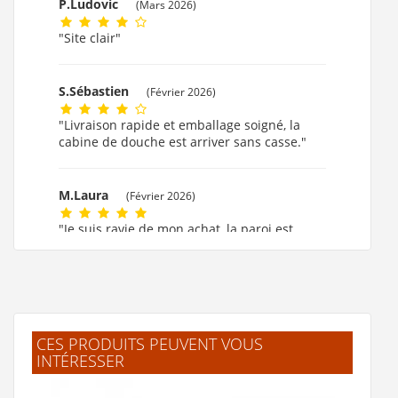
P.Ludovic
(Mars 2026)
"Site clair"
S.Sébastien
(Février 2026)
"Livraison rapide et emballage soigné, la
cabine de douche est arriver sans casse."
M.Laura
(Février 2026)
"Je suis ravie de mon achat, la paroi est
formidable."
M.MARIE CLAUDE
(Février 2026)
"ok!!!! merci beaucoup."
CES PRODUITS PEUVENT VOUS
INTÉRESSER
F.Laurent
(Février 2026)