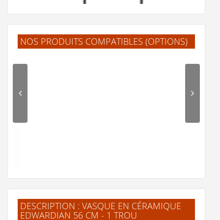
NOS PRODUITS COMPATIBLES (OPTIONS)
Vasques rectangulaires et consoles EDOUARDIEN -
Différentes tailles
745 €
Voir le produit
DESCRIPTION : VASQUE EN CÉRAMIQUE
EDWARDIAN 56 CM - 1 TROU