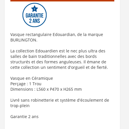
Piétement pour vasque Burlington 560/580 Chromé
560 €
Vasque rectangulaire Edouardian, de la marque
BURLINGTON.
Voir le détail
La collection Edouardien est le nec plus ultra des
Ajouter au panier
salles de bain traditionnelles avec des bords
structurés et des formes anguleuses. Il émane de
Voir la fiche produit de
"Piétement pour vasque
V
cette collection un sentiment d'orgueil et de fierté.
Burlington 560/580 Chromé"
Vasque en Céramique
Perçage : 1 Trou
Dimensions : L560 x P470 x H265 mm
Livré sans robinetterie et système d'écoulement de
trop-plein
Garantie 2 ans