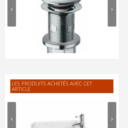
LES PRODUITS ACHETÉS AVEC CET
ARTICLE
Bonde Up-Down Universelle Chromé Ondyna -
WA33451*
20 €
Voir le produit