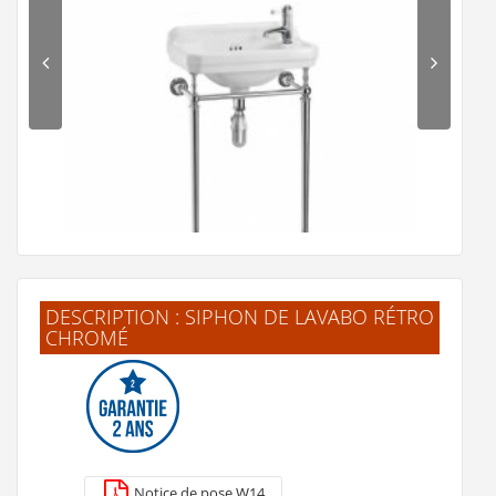
DESCRIPTION : SIPHON DE LAVABO RÉTRO
CHROMÉ
Lave-mains + Console EDOUARDIEN - 1 Trou de
Robinetterie
915 €
Notice de pose W14