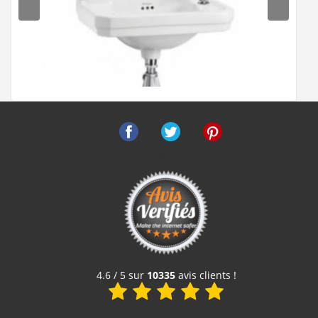
Facebook
Twitter
Pinterest
Lave-mains rectangulaire Edouardien 1 Trou à Droite
245 €
Voir le produit
4.6 / 5 sur
10335
avis clients !