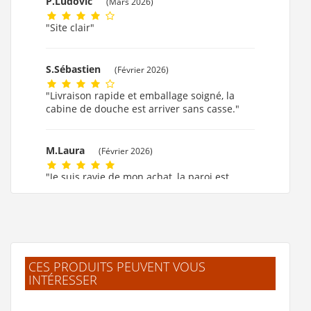
P.Ludovic
(Mars 2026)
"Site clair"
S.Sébastien
(Février 2026)
"Livraison rapide et emballage soigné, la
cabine de douche est arriver sans casse."
M.Laura
(Février 2026)
"Je suis ravie de mon achat, la paroi est
formidable."
M.MARIE CLAUDE
(Février 2026)
"ok!!!! merci beaucoup."
CES PRODUITS PEUVENT VOUS
INTÉRESSER
F.Laurent
(Février 2026)