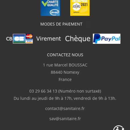
M.Frédéric
(Février 2026)
"Livraison en deux fois suite à l'oubli d'un
des colis."
MODES DE PAIEMENT
C.Serge
(Février 2026)
Bien
CONTACTEZ NOUS
1 rue Marcel BOUSSAC
K.Guillaume
(Février 2026)
88440 Nomexy
"Très bien"
France
03 29 66 34 13
(Numéro non surtaxé)
v.pascal
(Février 2026)
Du lundi au jeudi de 9h à 17h, vendredi de 9h à 13h.
"je suis très satisfait du cite"
contact@sanitaire.fr
sav@sanitaire.fr
D.Sandrine
(Février 2026)