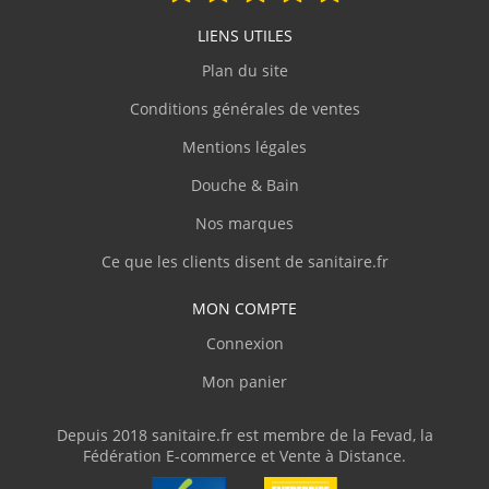
V.Olivier
(Février 2026)
LIENS UTILES
"J'ai commandé une baignoire d'angle avec
des dimensions assez atypiques. Livraison
Plan du site
parfaite avec une protection en bois et du
plastique transparent, ce qui m'a permis de
Conditions générales de ventes
parfaitement vérifier la conformité du
Mentions légales
produit. J'ai adressé plusieurs courriels
demandant des informations techniques
Douche & Bain
pour la pose et sanitaire.fr m'a répondu
clairement et rapidement. Je recommande"
Nos marques
Ce que les clients disent de sanitaire.fr
J.Marc
(Février 2026)
MON COMPTE
Complet
Connexion
Mon panier
p.serge
(Février 2026)
"Disponibilité du produit, rapidité de
Depuis 2018 sanitaire.fr est membre de la Fevad, la
livraison"
Fédération E-commerce et Vente à Distance.