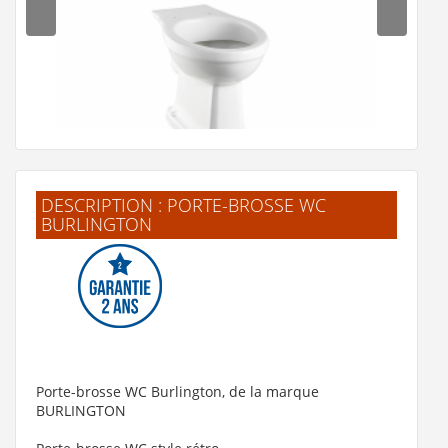
DESCRIPTION : PORTE-BROSSE WC
BURLINGTON
Cuvette standard rétro Burlington P5
230 €
Voir le produit
Porte-brosse WC Burlington, de la marque
BURLINGTON