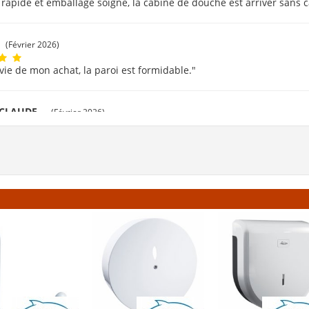
 rapide et emballage soigné, la cabine de douche est arriver sans c
(Février 2026)
avie de mon achat, la paroi est formidable."
 CLAUDE
(Février 2026)
rci beaucoup."
t
(Février 2026)
vé facilement mes produits. Livraison rapide et bien emballé. Merci
évrier 2026)
 corresprond à la description. Livraison rapide."