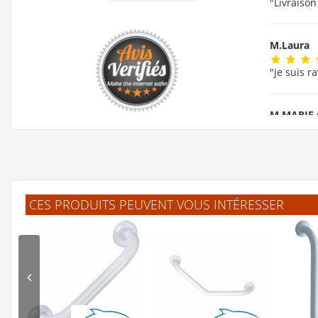
"Livraison
M.Laura
"Je suis r
M.MARIE
"ok!!!! me
F.Lauren
CES PRODUITS PEUVENT VOUS INTÉRESSER
"J'ai trou
.Jelle
(F
"L'article