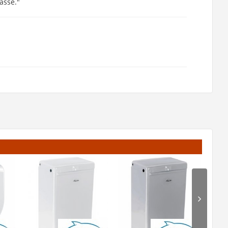
asse."
"