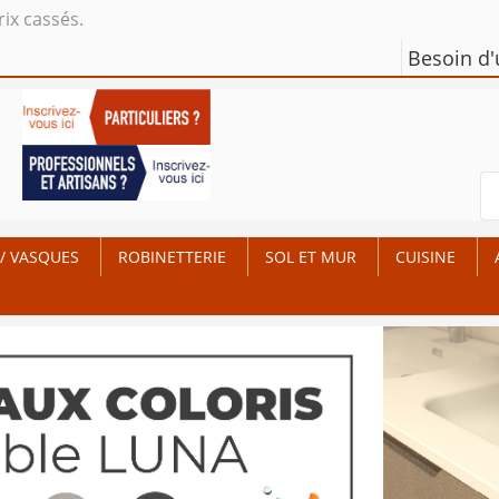
rix cassés.
Besoin d
/ VASQUES
ROBINETTERIE
SOL ET MUR
CUISINE