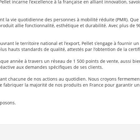
llet incarne l’excellence à la française en alliant innovation, savoi
ent la vie quotidienne des personnes à mobilité réduite (PMR). Que 
roduit allie fonctionnalité, esthétique et durabilité. Avec plus de 
rant le territoire national et l’export, Pellet s’engage à fournir 
plus hauts standards de qualité, attestés par l’obtention de la certif
 chaque année à travers un réseau de 1 500 points de vente, aussi bi
réactive aux demandes spécifiques de ses clients.
idant chacune de nos actions au quotidien. Nous croyons fermement q
x de fabriquer la majorité de nos produits en France pour garantir u
oposons.