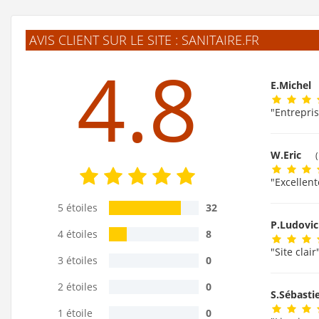
AVIS CLIENT SUR LE SITE : SANITAIRE.FR
4.8
E.Michel
"Entrepris
W.Eric
"Excellent
5 étoiles
32
P.Ludovi
4 étoiles
8
"Site clair
3 étoiles
0
2 étoiles
0
S.Sébast
1 étoile
0