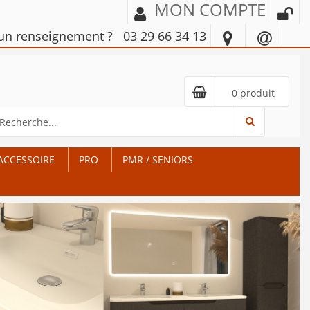
MON COMPTE
'un renseignement ?
03 29 66 34 13
0 produit
ACCESSOIRE
PRO
PMR / SENIORS