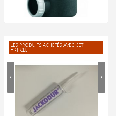
c.herve
(Février 2021)
"Livraison très rapide"
G.Jacky
(Février 2021)
"produit conforme"
LES PRODUITS ACHETÉS AVEC CET
ARTICLE
Bonde de douche diam 90 SH 5710
L.Patrick
(Février 2021)
"Parfait !"
24,41 €
M.Romaric
(Février 2021)
Voir le produit
"Super qualité !"
N.Régis
(Décembre 2020)
"Très bien"