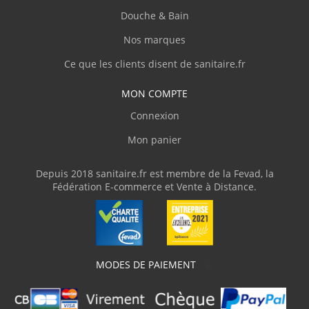
"Exactement ce que j'attendais"
Douche & Bain
Nos marques
L.ALEXANDRINA
(Octobre 2020)
Ce que les clients disent de sanitaire.fr
"Super bonde de douche de bonne qualité
et à un prix plus qu'abordable"
MON COMPTE
Connexion
D.Raymond
(Octobre 2020)
Mon panier
super
Depuis 2018 sanitaire.fr est membre de la Fevad, la
Fédération E-commerce et Vente à Distance.
F.guy
(Août 2020)
"pas de problème"
MODES DE PAIEMENT
d.elisabeth
(Août 2020)
"produit très bien."