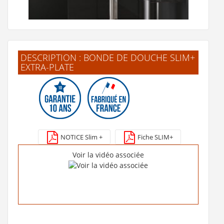
DESCRIPTION : BONDE DE DOUCHE SLIM+
EXTRA-PLATE
Receveur de douche adapté PMR et Séniors ONYX
Exclusif Noir 80x100cm
315 €
NOTICE Slim +
Fiche SLIM+
Voir le produit
Voir la vidéo associée