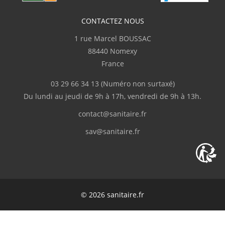
M.SEMIR
(Août 2020)
CONTACTEZ NOUS
1 rue Marcel BOUSSAC
"Produit conforme a la description. Tres
bien pour un receveur extra plat."
88440 Nomexy
France
J.JEAN-MARC
(Juin 2020)
03 29 66 34 13
(Numéro non surtaxé)
Du lundi au jeudi de 9h à 17h, vendredi de 9h à 13h.
"tres bien pas deçu"
contact@sanitaire.fr
c.christophe
(Juin 2020)
sav@sanitaire.fr
"conforme au descriptif"
D.STEPHANIE
(Juin 2020)
© 2026 sanitaire.fr
"Très bon produit"