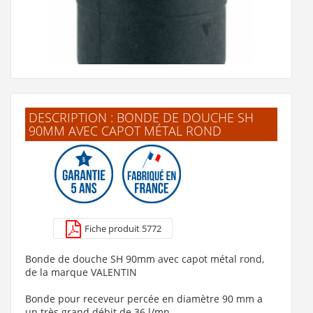
DESCRIPTION : BONDE DE DOUCHE SH
90MM AVEC CAPOT MÉTAL ROND
Bonde de douche diam 90 SV - 5540
35 €
Fiche produit 5772
Voir le produit
Bonde de douche SH 90mm avec capot métal rond,
de la marque VALENTIN
Bonde pour receveur percée en diamètre 90 mm a
un très grand débit de 36 l/mn.