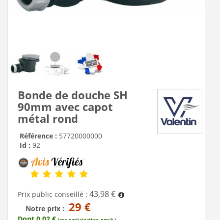
Bonde de douche SH
90mm avec capot
métal rond
Référence :
57720000000
Id :
92
43,98 €
Prix public conseillé :
29 €
Notre prix :
Dont 0,02 €
(eco-participation, pmcb )