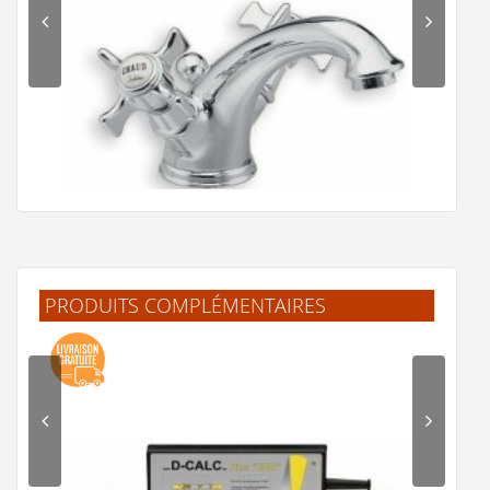
PRODUITS COMPLÉMENTAIRES
Mélangeur lavabo CHAMBORD rétro Chromé - CH10851
240 €
Voir le produit