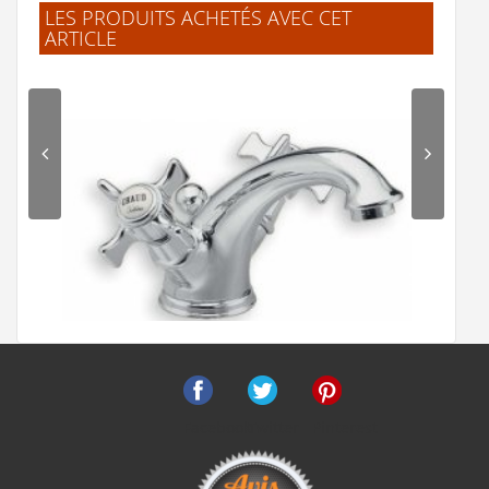
LES PRODUITS ACHETÉS AVEC CET
ARTICLE
Mitigeur Bain/Douche thermostatique EXECUTIVE
EV15851
560 €
Voir le produit
Facebook
Twitter
Pinterest
Mélangeur lavabo CHAMBORD rétro Chromé - CH10851