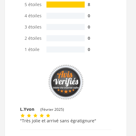
5 étoiles
8
4 étoiles
0
3 étoiles
0
2 étoiles
0
1 étoile
0
L.Yvon
(Février 2025)
"Très jolie et arrivé sans égratignure"