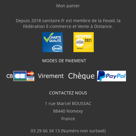
Mon panier
.JEAN-MARC
(Juillet 2023)
"facile à l'installation"
Depuis 2018 sanitaire.fr est membre de la Fevad, la
Fédération E-commerce et Vente à Distance.
F.GERARD
(Avril 2023)
"très satisfait"
MODES DE PAIEMENT
F.GERARD
(Avril 2023)
"Toujours satisfait je recommande
sanitaire.fr"
CONTACTEZ NOUS
1 rue Marcel BOUSSAC
d.gaetan
(Mars 2023)
88440 Nomexy
"Bonne qualité"
France
03 29 66 34 13
(Numéro non surtaxé)
d.gaetan
(Mars 2023)