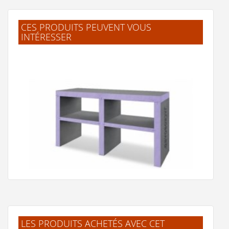
"Bon rapport qualité prix, la vasque en
céramique est top !"
CES PRODUITS PEUVENT VOUS
INTÉRESSER
M.Laurence
(Février 2025)
"Bon rapport qualité prix, de plus les
meubles sont déjà montés."
N.Gérard
(Mars 2024)
Idem
J.ESTELLE
(Mars 2024)
"Très bon matériaux, facile d'installation,
belle teinte"
J.ESTELLE
(Mars 2024)
LES PRODUITS ACHETÉS AVEC CET