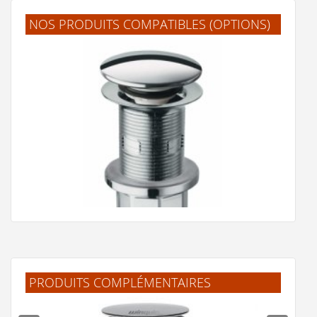
NOS PRODUITS COMPATIBLES (OPTIONS)
25 €
Voir le produit
PRODUITS COMPLÉMENTAIRES
Bonde Up-Down Universelle Chromé - WA33451*