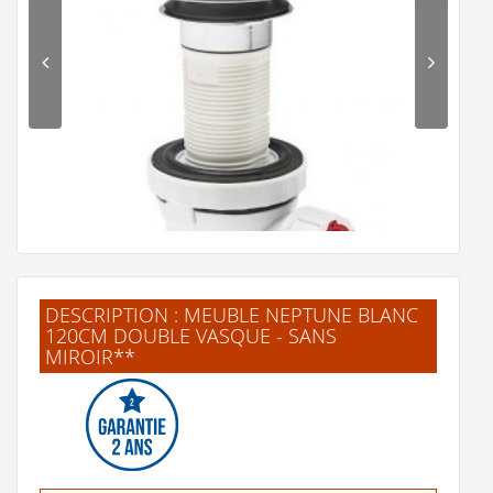
20 €
Voir le détail
Ajouter au panier
Voir la fiche produit de
"Bonde Up-Down
Universelle Chromé - WA33451*"
DESCRIPTION : MEUBLE NEPTUNE BLANC
120CM DOUBLE VASQUE - SANS
MIROIR**
Bonde recoupable et siphon de lavabo ultra compact
NANO 6.7*
62 €