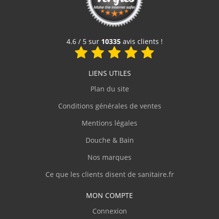
H.Gérard
(Novembre 2023)
3,90 €
"C'est exactement ce que je cherchais, pieds
Voir le produit
en alu de 35 cm, alu brossé qualitatif."
4.6 / 5 sur
10335
avis clients !
s.eric
(Juillet 2023)
LIENS UTILES
Plan du site
"RAS !"
Conditions générales de ventes
b.laurent
(Juillet 2023)
Mentions légales
"bon matériel un peu de difficultés pour
Douche & Bain
démonter les tiroirs (pas de notice
explicative )"
Nos marques
Ce que les clients disent de sanitaire.fr
.JEAN-MARC
(Juillet 2023)
MON COMPTE
"facile à l'installation"
Connexion