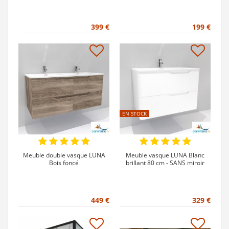
399 €
199 €
EN STOCK
Meuble double vasque LUNA
Meuble vasque LUNA Blanc
Bois foncé
brillant 80 cm - SANS miroir
449 €
329 €