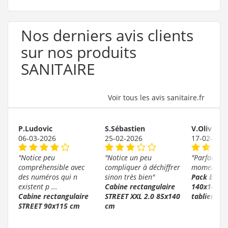
Nos derniers avis clients
sur nos produits
SANITAIRE
Voir tous les avis sanitaire.fr
P.Ludovic
S.Sébastien
V.Olivier
06-03-2026
25-02-2026
17-02-202
"Notice peu
"Notice un peu
"Parfait po
compréhensible avec
compliquer à déchiffrer
moment"
des numéros qui n
sinon très bien"
Pack baign
existent p ...
Cabine rectangulaire
140x140 P
Cabine rectangulaire
STREET XXL 2.0 85x140
tablier
STREET 90x115 cm
cm