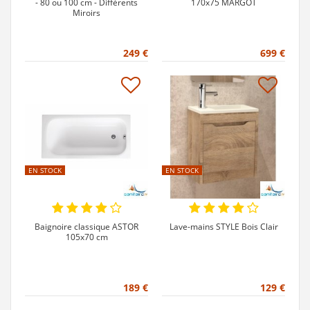
- 80 ou 100 cm - Différents
170x75 MARGOT
Miroirs
249 €
699 €
EN STOCK
EN STOCK
Baignoire classique ASTOR
Lave-mains STYLE Bois Clair
105x70 cm
189 €
129 €