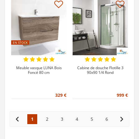
EN STOCK
Meuble vasque LUNA Bois
Cabine de douche Flotille 3
Foncé 80 cm
90x90 1/4 Rond
329 €
999 €
Pagination
1
2
3
4
5
6