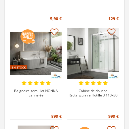
5,90 €
129 €
EN STOCK
Baignoire semi-ilot NONNA
Cabine de douche
cannelée
Rectangulaire Flotille 3 110x80
899 €
999 €