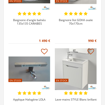
EN STOCK
EN STOCK
Baignoire d'angle balnéo
Baignoire îlot GOHA ovale
135x135 CARAIBES
70x170cm
1 490 €
990 €
EN STOCK
EN STOCK
Applique Halogène LOLA
Lave-mains STYLE Blanc brillant