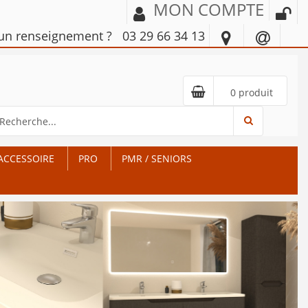
MON COMPTE
'un renseignement ?
03 29 66 34 13
0 produit
ACCESSOIRE
PRO
PMR / SENIORS