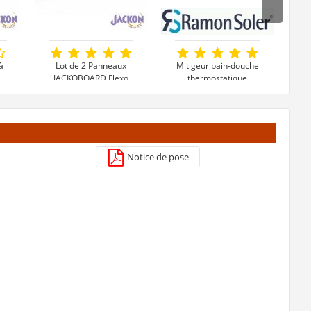
à
Lot de 2 Panneaux
Mitigeur bain-douche
Mi
JACKOBOARD Flexo
thermostatique
-
Fentes Transversales
TERMOTECH -
- 1300x600x30mm
963901S*
29,90 €
219 €
t
Voir le produit
Voir le produit
Notice de pose