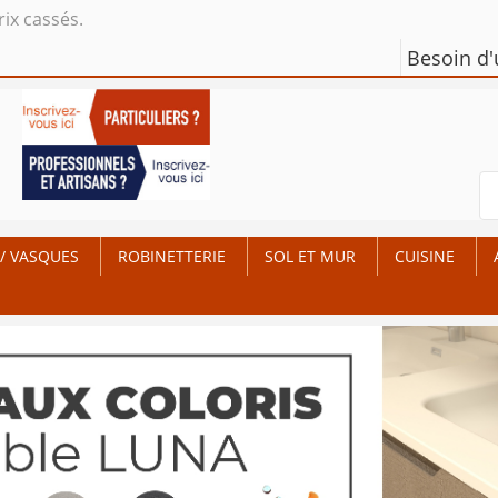
rix cassés.
Besoin d
/ VASQUES
ROBINETTERIE
SOL ET MUR
CUISINE