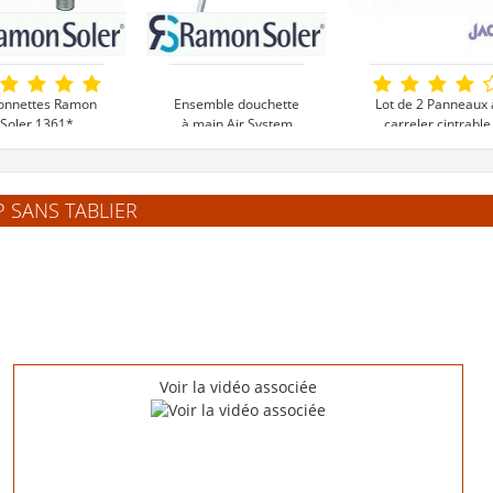
onnettes Ramon
Ensemble douchette
Lot de 2 Panneaux 
Soler 1361*
à main Air System
carreler cintrable
anticalcaire -
JACKOBOARD Flexo
5849AS*
plus - Rainures
transversales
30 €
49 €
59 €
P SANS TABLIER
oir le produit
Voir le produit
Voir le produi
Voir la vidéo associée