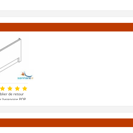
blier de retour
r baignoire POP
65 €
oir le produit