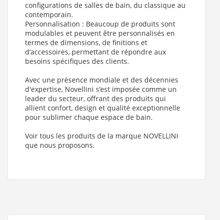
Blanc Mat , Finition Tablier Novellini : Argile : Cenere ,
configurations de salles de bain, du classique au
Version : Sans Robinetterie
)
contemporain.
Personnalisation : Beaucoup de produits sont
Baignoire d'angle DIVINA C 140X140 cm Blanc Mat - Sans
modulables et peuvent être personnalisés en
Robinetterie - Tablier Polvere (Finition Baignoire Novellini :
Blanc Mat , Finition Tablier Novellini : Argile : Polvere ,
termes de dimensions, de finitions et
Version : Sans Robinetterie
)
d’accessoires, permettant de répondre aux
besoins spécifiques des clients.
Baignoire d'angle DIVINA C 140X140 cm + Tablier Blanc Mat
- Avec Robinetterie (Finition Baignoire Novellini : Blanc Mat ,
Finition Tablier Novellini : Acrylique Blanc Mat , Version :
Avec une présence mondiale et des décennies
Avec Robinetterie
)
d'expertise, Novellini s’est imposée comme un
leader du secteur, offrant des produits qui
Baignoire d'angle DIVINA C 140X140 cm Blanc brillant - Avec
allient confort, design et qualité exceptionnelle
Robinetterie - Tablier Rovere Fiemme (Finition Baignoire
Novellini : Blanc Brillant , Finition Tablier Novellini : Bois :
pour sublimer chaque espace de bain.
Rovere fiemme , Version : Avec Robinetterie
)
Voir tous les produits de la marque NOVELLINI
Baignoire d'angle DIVINA C 140X140 cm Blanc Mat - Avec
que nous proposons.
Robinetterie - Tablier Rovere Fiemme (Finition Baignoire
Novellini : Blanc Mat , Finition Tablier Novellini : Acrylique
Blanc Mat , Version : Avec Robinetterie
)
Baignoire d'angle DIVINA C 140X140 cm Blanc Blanc - Avec
Robinetterie - Tablier Cenere (Finition Baignoire Novellini :
Blanc Brillant , Finition Tablier Novellini : Argile : Cenere ,
Version : Avec Robinetterie
)
Baignoire d'angle DIVINA C 140X140 cm Blanc Blanc - Avec