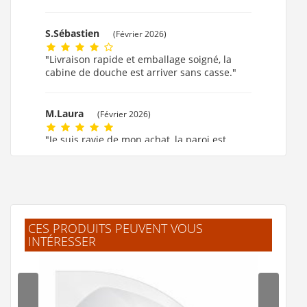
S.Sébastien
(Février 2026)
"Livraison rapide et emballage soigné, la
cabine de douche est arriver sans casse."
M.Laura
(Février 2026)
"Je suis ravie de mon achat, la paroi est
formidable."
M.MARIE CLAUDE
(Février 2026)
"ok!!!! merci beaucoup."
CES PRODUITS PEUVENT VOUS
INTÉRESSER
F.Laurent
(Février 2026)
"J'ai trouvé facilement mes produits.
Livraison rapide et bien emballé. Merci"