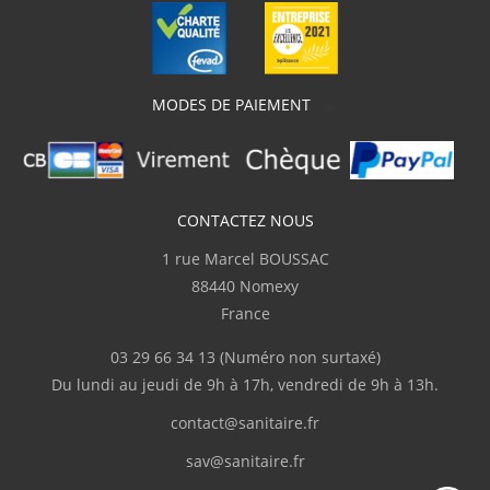
des dimensions assez atypiques. Livraison
parfaite avec une protection en bois et du
plastique transparent, ce qui m'a permis de
parfaitement vérifier la conformité du
produit. J'ai adressé plusieurs courriels
MODES DE PAIEMENT
demandant des informations techniques
pour la pose et sanitaire.fr m'a répondu
clairement et rapidement. Je recommande"
J.Marc
CONTACTEZ NOUS
(Février 2026)
1 rue Marcel BOUSSAC
Complet
88440 Nomexy
France
p.serge
(Février 2026)
03 29 66 34 13
(Numéro non surtaxé)
"Disponibilité du produit, rapidité de
Du lundi au jeudi de 9h à 17h, vendredi de 9h à 13h.
livraison"
contact@sanitaire.fr
M.Frédéric
(Février 2026)
sav@sanitaire.fr