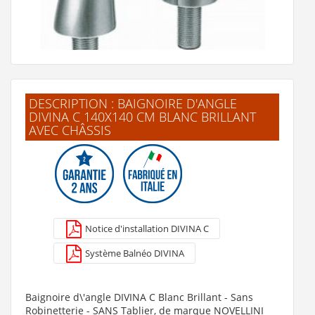
DESCRIPTION : BAIGNOIRE D'ANGLE
DIVINA C 140X140 CM BLANC BRILLANT
AVEC CHÂSSIS
Colonnettes Ramon Soler 1361*
30 €
Notice d'installation DIVINA C
Voir le produit
Système Balnéo DIVINA
Baignoire d\'angle DIVINA C Blanc Brillant - Sans
Robinetterie - SANS Tablier, de marque NOVELLINI