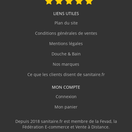
recommande le site."
LIENS UTILES
C.Jacques
(Février 2026)
Plan du site
"Produit conforme à la description, très bien
Conditions générales de ventes
emballé et protégé, livraison rapide."
Mentions légales
Douche & Bain
C.Denis
(Février 2026)
Nos marques
"Site clair et contact agréable par téléphone,
personnel compétent."
Ce que les clients disent de sanitaire.fr
MON COMPTE
J.Thierry
(Février 2026)
Connexion
"Livre en temps et en heure."
Mon panier
V.Olivier
(Février 2026)
Depuis 2018 sanitaire.fr est membre de la Fevad, la
Fédération E-commerce et Vente à Distance.
"J'ai commandé une baignoire d'angle avec