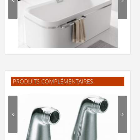
PRODUITS COMPLÉMENTAIRES
Baignoire îlot DIVINA F Hydro Air - Différentes versions
4 845 €
Voir le produit