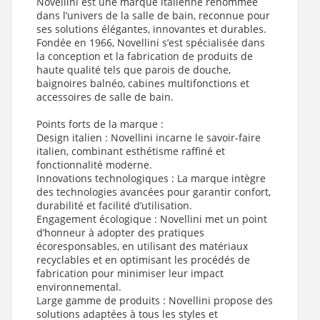
Robinetterie - Tablier Rovere Fiemme (Finition Baignoire
Novellini est une marque italienne renommée
Novellini : Blanc Brillant , Finition Tablier Novellini : Bois :
dans l’univers de la salle de bain, reconnue pour
Rovere fiemme , Version : Sans Robinetterie
)
ses solutions élégantes, innovantes et durables.
Fondée en 1966, Novellini s’est spécialisée dans
Baignoire d'angle DIVINA C 140X140 cm Blanc Mat - Avec
Robinetterie (Finition Baignoire Novellini : Blanc Mat , Finition
la conception et la fabrication de produits de
Tablier Novellini : SANS Tablier , Version : Avec Robinetterie
)
haute qualité tels que parois de douche,
baignoires balnéo, cabines multifonctions et
Baignoire d'angle DIVINA C 140X140 cm Blanc Mat - Sans
accessoires de salle de bain.
Robinetterie - Tablier Rovere Fiemme (Finition Baignoire
Novellini : Blanc Mat , Finition Tablier Novellini : Bois : Rovere
fiemme , Version : Sans Robinetterie
)
Points forts de la marque :
Design italien : Novellini incarne le savoir-faire
Baignoire d'angle DIVINA C 140X140 cm Blanc brillant - Sans
italien, combinant esthétisme raffiné et
Robinetterie - Tablier Cenere (Finition Baignoire Novellini :
Blanc Brillant , Finition Tablier Novellini : Argile : Cenere ,
fonctionnalité moderne.
Version : Sans Robinetterie
)
Innovations technologiques : La marque intègre
des technologies avancées pour garantir confort,
Baignoire d'angle DIVINA C 140X140 cm Blanc brillant - Sans
durabilité et facilité d’utilisation.
Robinetterie - Tablier Polvere (Finition Baignoire Novellini :
Blanc Brillant , Finition Tablier Novellini : Argile : Polvere ,
Engagement écologique : Novellini met un point
Version : Sans Robinetterie
)
d’honneur à adopter des pratiques
écoresponsables, en utilisant des matériaux
Baignoire d'angle DIVINA C 140X140 cm + Tablier Blanc
recyclables et en optimisant les procédés de
Brillant - Avec Robinetterie (Finition Baignoire Novellini :
Blanc Brillant , Finition Tablier Novellini : Acrylique Blanc
fabrication pour minimiser leur impact
Brillant , Version : Avec Robinetterie
)
environnemental.
Large gamme de produits : Novellini propose des
Baignoire d'angle DIVINA C 140X140 cm Blanc Mat - Sans
solutions adaptées à tous les styles et
Robinetterie - Tablier Cenere (Finition Baignoire Novellini :