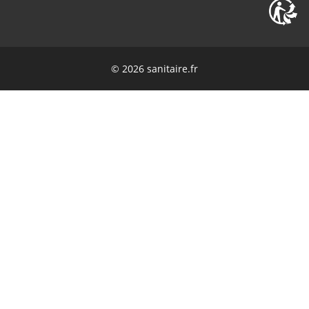
"Livraison en deux fois suite à l'oubli d'un
des colis."
C.Serge
(Février 2026)
© 2026 sanitaire.fr
Bien
K.Guillaume
(Février 2026)
"Très bien"
v.pascal
(Février 2026)
"je suis très satisfait du cite"
D.Sandrine
(Février 2026)
"Commande envoyée rapidement, les
produits reçus sont conformes à ceux