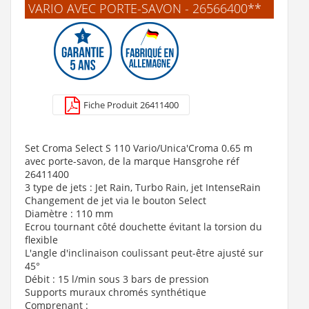
VARIO AVEC PORTE-SAVON - 26566400**
Anti-calcaire électronique D-CALC Plus (4-5 personnes
maxi)
429 €
Fiche Produit 26411400
Voir le produit
Set Croma Select S 110 Vario/Unica'Croma 0.65 m
avec porte-savon, de la marque Hansgrohe réf
26411400
3 type de jets : Jet Rain, Turbo Rain, jet IntenseRain
Changement de jet via le bouton Select
Diamètre : 110 mm
Ecrou tournant côté douchette évitant la torsion du
flexible
L'angle d'inclinaison coulissant peut-être ajusté sur
45°
Débit : 15 l/min sous 3 bars de pression
Supports muraux chromés synthétique
Comprenant :