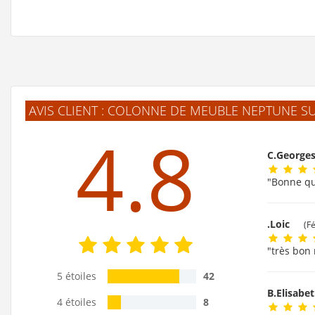
AVIS CLIENT : COLONNE DE MEUBLE NEPTUNE S
4.8
C.George
"Bonne qu
.Loic
(F
"très bon 
5 étoiles
42
B.Elisabe
4 étoiles
8