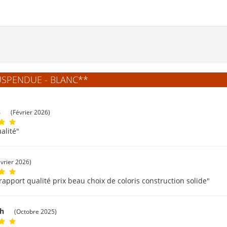
USPENDUE - BLANC**
s
(Février 2026)
alité"
évrier 2026)
rapport qualité prix beau choix de coloris construction solide"
th
(Octobre 2025)