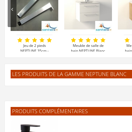
Jeu de 2 pieds
Meuble de salle de
Meu
NEPTUNE 35cm -
bain NEPTUNE Blanc
bai
Réglables en hauteur
- SANS Miroir
Cla
25 €
229 €
LES PRODUITS DE LA GAMME NEPTUNE BLANC
Voir le produit
Voir le produit
V
PRODUITS COMPLÉMENTAIRES