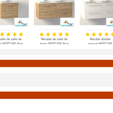
ble de salle de
Meuble de salle de
Meuble double
ns NEPTUNE Bois
bains NEPTUNE Bois
vasque NEPTUNE
ir - SANS miroir
Clair - SANS miroir
Blanc - SANS Miroi
229 €
399 €
399 €
oir le produit
Voir le produit
Voir le produi