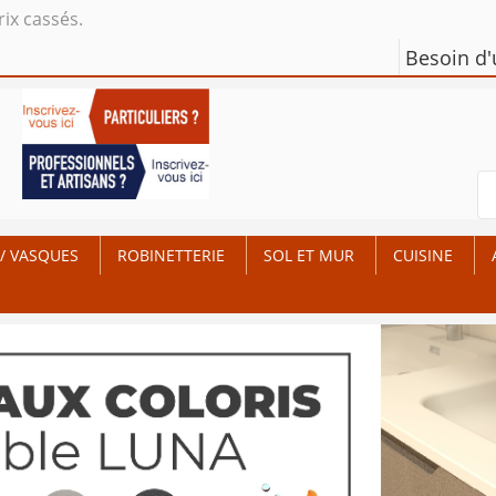
rix cassés.
Besoin d
/ VASQUES
ROBINETTERIE
SOL ET MUR
CUISINE