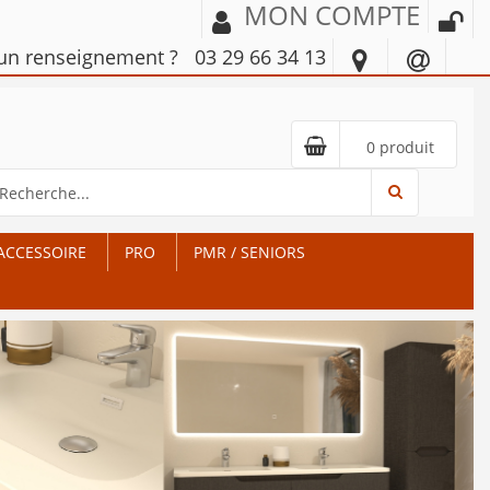
MON COMPTE
'un renseignement ?
03 29 66 34 13
0 produit
ACCESSOIRE
PRO
PMR / SENIORS