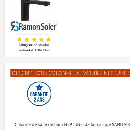
Mitigeur de lavabo
mi-haut ALEXIA Noir
Mat - 3604NM*
259 €
DESCRIPTION : COLONNE DE MEUBLE NEPTUNE 
Voir le produit
Colonne de salle de bain NEPTUNE, de la marque SANITAI