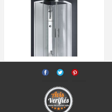
B.BENOÎT
(Mars 2024)
3 270 €
Bien
Voir le produit
B.BENOÎT
(Mars 2024)
"Super beau et super bien emballé"
A.Elisabeth
(Novembre 2023)
Parfait
Facebook
Twitter
Pinterest
d.robert
(Novembre 2023)
Cabine de douche 1/4 de rond CARAT 90x90 cm
Thermostatique
"beau meuble très pratique"
H.Gérard
(Novembre 2023)
899 €