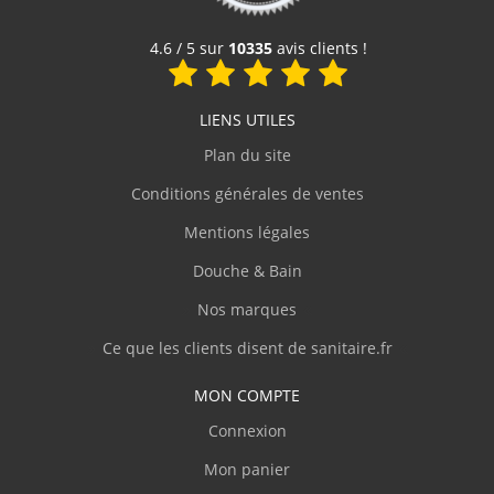
"C'est exactement ce que je cherchais, pieds
Voir le produit
en alu de 35 cm, alu brossé qualitatif."
4.6 / 5 sur
10335
avis clients !
s.eric
(Juillet 2023)
LIENS UTILES
Plan du site
"RAS !"
Conditions générales de ventes
b.laurent
(Juillet 2023)
Mentions légales
"bon matériel un peu de difficultés pour
Douche & Bain
démonter les tiroirs (pas de notice
explicative )"
Nos marques
Ce que les clients disent de sanitaire.fr
.JEAN-MARC
(Juillet 2023)
MON COMPTE
"facile à l'installation"
Connexion
Mon panier
.JEAN-MARC
(Juillet 2023)