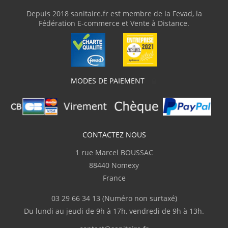
"facile à l'installation"
Depuis 2018 sanitaire.fr est membre de la Fevad, la
Fédération E-commerce et Vente à Distance.
F.GERARD
(Avril 2023)
"très satisfait"
MODES DE PAIEMENT
F.GERARD
(Avril 2023)
"Toujours satisfait je recommande
sanitaire.fr"
CONTACTEZ NOUS
1 rue Marcel BOUSSAC
d.gaetan
(Mars 2023)
88440 Nomexy
"Bonne qualité"
France
03 29 66 34 13
(Numéro non surtaxé)
d.gaetan
(Mars 2023)
Du lundi au jeudi de 9h à 17h, vendredi de 9h à 13h.
"Bonne qualité"