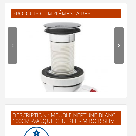
PRODUITS COMPLÉMENTAIRES
Bonde Up-Down Universelle Chromé - WA33451*
20 €
Voir le détail
Ajouter au panier
Voir la fiche produit de
"Bonde Up-Down
Universelle Chromé - WA33451*"
DESCRIPTION : MEUBLE NEPTUNE BLANC
100CM -VASQUE CENTRÉE - MIROIR SLIM
Bonde recoupable et siphon de lavabo ultra compact
NANO 6.7*