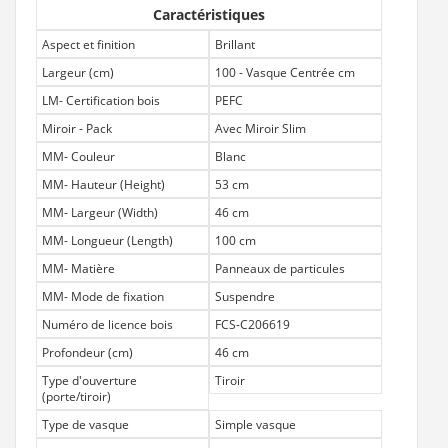
Caractéristiques
Aspect et finition
Brillant
Largeur (cm)
100 - Vasque Centrée cm
LM- Certification bois
PEFC
Miroir - Pack
Avec Miroir Slim
MM- Couleur
Blanc
MM- Hauteur (Height)
53 cm
MM- Largeur (Width)
46 cm
MM- Longueur (Length)
100 cm
MM- Matière
Panneaux de particules
MM- Mode de fixation
Suspendre
Numéro de licence bois
FCS-C206619
Profondeur (cm)
46 cm
Type d'ouverture
Tiroir
(porte/tiroir)
Type de vasque
Simple vasque