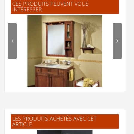
CES PRODUITS PEUVENT VOUS
INTÉRESSER
M.Laurence
(Février 2025)
"Bon rapport qualité prix, de plus les
meubles sont déjà montés."
N.Gérard
(Mars 2024)
Idem
J.ESTELLE
(Mars 2024)
"Très bon matériaux, facile d'installation,
belle teinte"
J.ESTELLE
(Mars 2024)
LES PRODUITS ACHETÉS AVEC CET
"Très bon matériaux, facile d'installation,
ARTICLE
Meuble de salle de bain Ricordi composition 26
belle teinte"