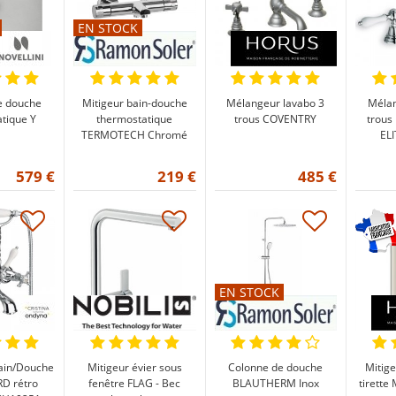
EN STOCK
e douche
Mitigeur bain-douche
Mélangeur lavabo 3
Mélan
tique Y
thermostatique
trous COVENTRY
trous
TERMOTECH Chromé
EL
579 €
219 €
485 €
EN STOCK
ain/Douche
Mitigeur évier sous
Colonne de douche
Mitige
D rétro
fenêtre FLAG - Bec
BLAUTHERM Inox
tirette