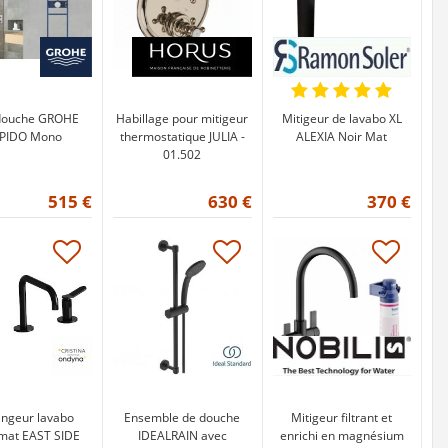
-douche GROHE
Habillage pour mitigeur
Mitigeur de lavabo XL
PIDO Mono
thermostatique JULIA -
ALEXIA Noir Mat
01.502
515 €
630 €
370 €
ngeur lavabo
Ensemble de douche
Mitigeur filtrant et
mat EAST SIDE
IDEALRAIN avec
enrichi en magnésium