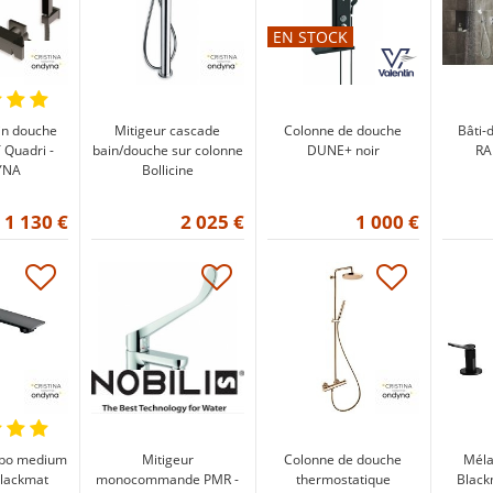
EN STOCK
in douche
Mitigeur cascade
Colonne de douche
Bâti
Quadri -
bain/douche sur colonne
DUNE+ noir
RA
YNA
Bollicine
1 130 €
2 025 €
1 000 €
abo medium
Mitigeur
Colonne de douche
Méla
lackmat
monocommande PMR -
thermostatique
Black