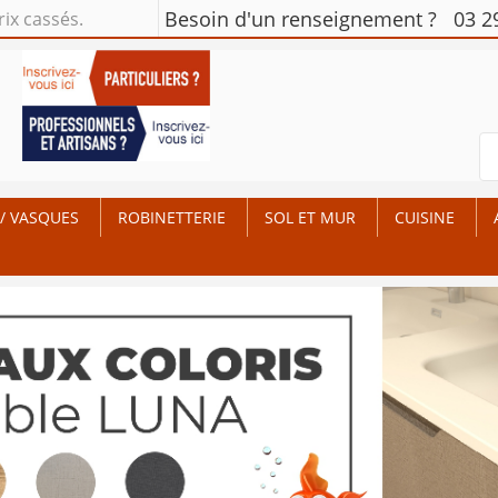
Besoin d'un renseignement ?
03 2
rix cassés.
/ VASQUES
ROBINETTERIE
SOL ET MUR
CUISINE