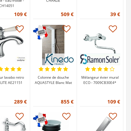
 - Eau froide -
CHARLIE
CH14051
109 €
509 €
39 €
ur lavabo retro
Colonne de douche
Mélangeur évier mural
ELITE AE21151
AQUASTYLE Blanc Mat
ECO - 7009CB30E4*
289 €
855 €
109 €