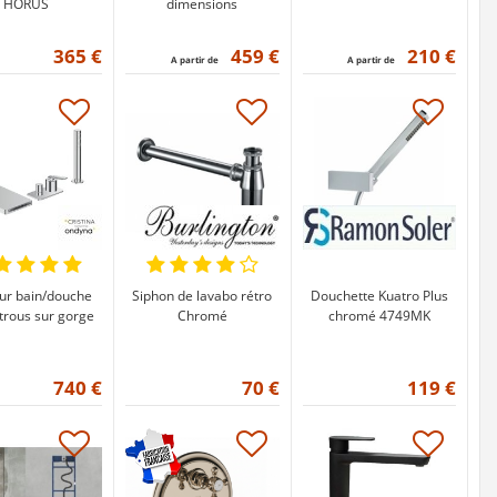
HORUS
dimensions
365 €
459 €
210 €
A partir de
A partir de
ur bain/douche
Siphon de lavabo rétro
Douchette Kuatro Plus
 trous sur gorge
Chromé
chromé 4749MK
740 €
70 €
119 €