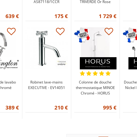
AS87118/1CCR
TRIVERDE Or Rose
639 €
175 €
1 729 €
de lavabo
Robinet lave-mains
Colonne de douche
Douchet
Chromé
EXECUTIVE - EV14051
thermostatique MINOE
Nickel 
Chromé - HORUS
389 €
210 €
995 €
Pagination