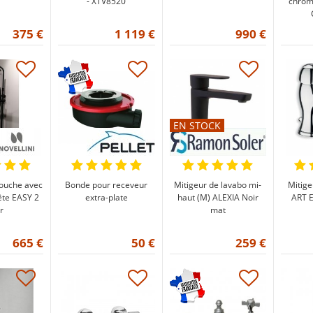
- XTV8520
chromé
375 €
1 119 €
990 €
EN STOCK
ouche avec
Bonde pour receveur
Mitigeur de lavabo mi-
Mitige
ête EASY 2
extra-plate
haut (M) ALEXIA Noir
ART 
r
mat
665 €
50 €
259 €