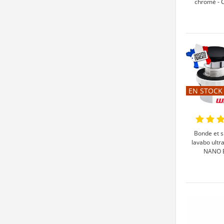
chromé - 
EN STOCK
Bonde et s
lavabo ultr
NANO B