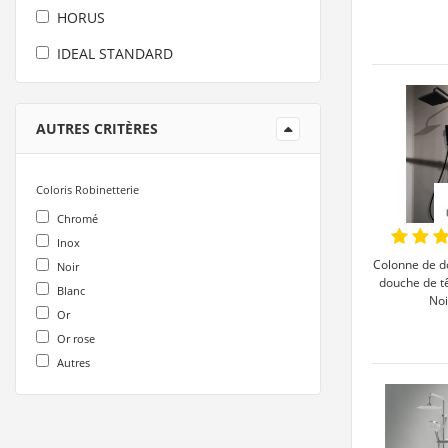
HORUS
IDEAL STANDARD
KINEDO
NOBILI
AUTRES CRITÈRES
NOVELLINI
Coloris Robinetterie
ONDYNA
Chromé
PELLET
Inox
Colonne de d
Noir
PORCHER
douche de t
Blanc
Noi
RAMON SOLER
Or
Or rose
ROCA
Autres
VALENTIN
WIRQUIN