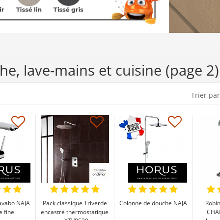
he, lave-mains et cuisine (page 2)
Trier par
lavabo NAJA
Pack classique Triverde
Colonne de douche NAJA
Robin
 fine
encastré thermostatique
CHA