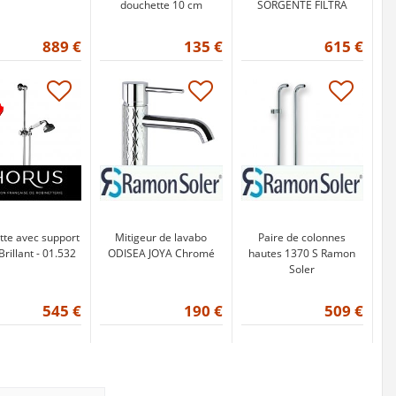
douchette 10 cm
SORGENTE FILTRA
889 €
135 €
615 €
te avec support
Mitigeur de lavabo
Paire de colonnes
Brillant - 01.532
ODISEA JOYA Chromé
hautes 1370 S Ramon
Soler
545 €
190 €
509 €