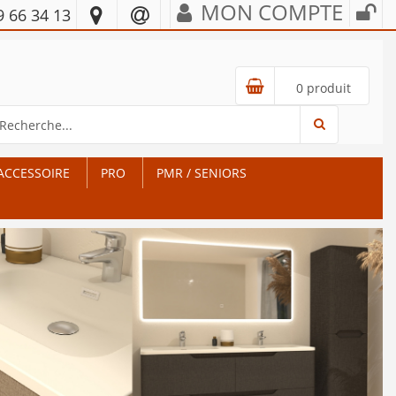
MON COMPTE
9 66 34 13
0 produit
ACCESSOIRE
PRO
PMR / SENIORS