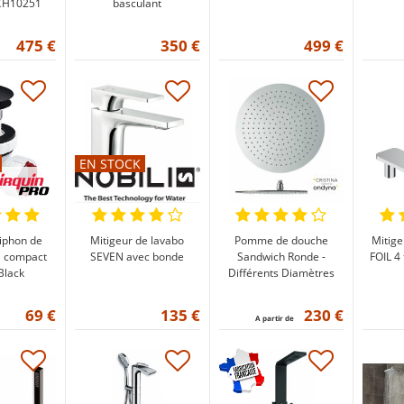
CH10251
basculant
475 €
350 €
499 €
EN STOCK
iphon de
Mitigeur de lavabo
Pomme de douche
Mitige
a compact
SEVEN avec bonde
Sandwich Ronde -
FOIL 4
lack
Différents Diamètres
69 €
135 €
230 €
A partir de