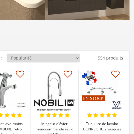
 :
554 produits
EN STOCK
et lave-mains
Mitigeur d'évier
Tubulure de lavabo
MBORD rétro
monocommande rétro
CONNECTIC 2 vasques