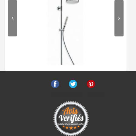
Facebook
Twitter
Pinterest
Colonne de douche thermostatique EXECUTIVE EV45751
1 259 €