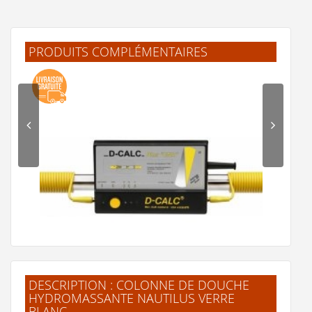
PRODUITS COMPLÉMENTAIRES
Colonne de douche Hydromassante NAUTILUS ardoise
noir mat
1 130 €
Voir le produit
DESCRIPTION : COLONNE DE DOUCHE
HYDROMASSANTE NAUTILUS VERRE
BLANC