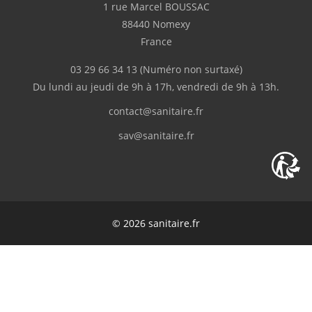
1 rue Marcel BOUSSAC
Complet
88440 Nomexy
France
p.serge
(Février 2026)
03 29 66 34 13
(Numéro non surtaxé)
"Disponibilité du produit, rapidité de
Du lundi au jeudi de 9h à 17h, vendredi de 9h à 13h.
livraison"
contact@sanitaire.fr
M.Frédéric
(Février 2026)
sav@sanitaire.fr
"Livraison en deux fois suite à l'oubli d'un
des colis."
C.Serge
(Février 2026)
© 2026 sanitaire.fr
Bien
K.Guillaume
(Février 2026)
"Très bien"