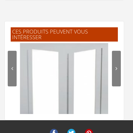
M.MARIE CLAUDE
(Février 2026)
"ok!!!! merci beaucoup."
CES PRODUITS PEUVENT VOUS
INTÉRESSER
F.Laurent
(Février 2026)
"J'ai trouvé facilement mes produits.
Livraison rapide et bien emballé. Merci"
.Jelle
(Février 2026)
"L'article corresprond à la description.
Livraison rapide."
B.Frederic
(Février 2026)
"Excellent site de e-commerce Produits de
qualité Traitement rapide des commandes"