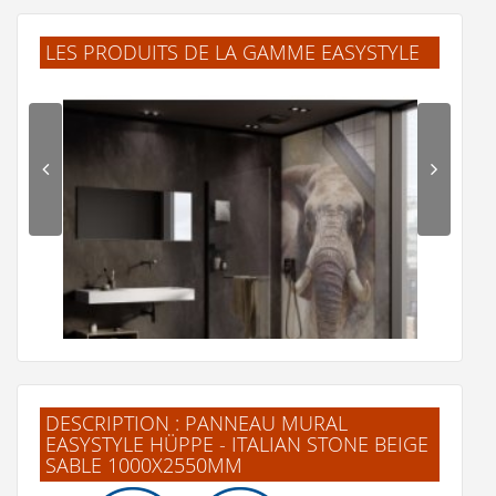
LES PRODUITS DE LA GAMME EASYSTYLE
DESCRIPTION : PANNEAU MURAL
EASYSTYLE HÜPPE - ITALIAN STONE BEIGE
SABLE 1000X2550MM
Revêtement mural EasyStyle HÜPPE - Elephant