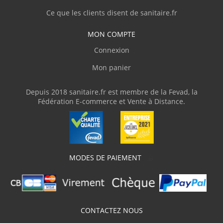
personnel compétent."
Ce que les clients disent de sanitaire.fr
MON COMPTE
J.Thierry
(Février 2026)
Connexion
"Livre en temps et en heure."
Mon panier
V.Olivier
(Février 2026)
Depuis 2018 sanitaire.fr est membre de la Fevad, la
Fédération E-commerce et Vente à Distance.
"J'ai commandé une baignoire d'angle avec
des dimensions assez atypiques. Livraison
parfaite avec une protection en bois et du
plastique transparent, ce qui m'a permis de
parfaitement vérifier la conformité du
produit. J'ai adressé plusieurs courriels
MODES DE PAIEMENT
demandant des informations techniques
pour la pose et sanitaire.fr m'a répondu
clairement et rapidement. Je recommande"
J.Marc
CONTACTEZ NOUS
(Février 2026)