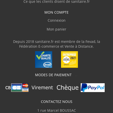
(Août 2024)
Ce que les clients disent de sanitaire.fr
"Dans la lignée des panneaux, ras.."
MON COMPTE
Connexion
B.Isabelle
(Mars 2024)
Mon panier
"Facile de pose, le rendu me plaît
beaucoup."
Depuis 2018 sanitaire.fr est membre de la Fevad, la
Fédération E-commerce et Vente à Distance.
MODES DE PAIEMENT
CONTACTEZ NOUS
1 rue Marcel BOUSSAC