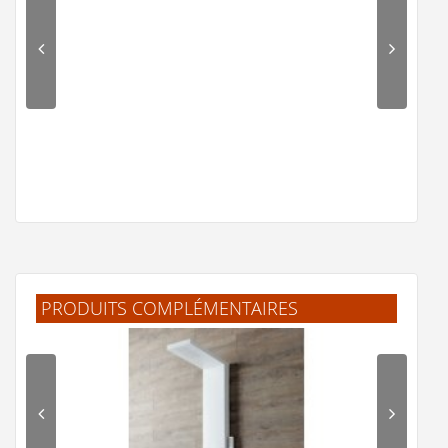
Graphik
300 €
Voir le produit
PRODUITS COMPLÉMENTAIRES
Lot de 2 profilés en U pour extrémités de panneaux
KINEWALL - H202cm - Argent brillant
69 €