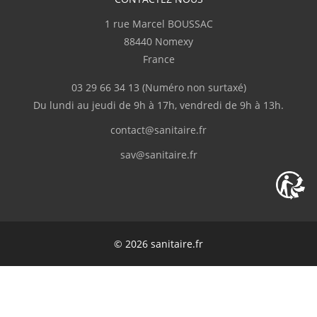
1 rue Marcel BOUSSAC
Complet
88440 Nomexy
France
p.serge
(Février 2026)
03 29 66 34 13
(Numéro non surtaxé)
"Disponibilité du produit, rapidité de
Du lundi au jeudi de 9h à 17h, vendredi de 9h à 13h.
livraison"
contact@sanitaire.fr
M.Frédéric
(Février 2026)
sav@sanitaire.fr
"Livraison en deux fois suite à l'oubli d'un
des colis."
C.Serge
(Février 2026)
© 2026 sanitaire.fr
Bien
K.Guillaume
(Février 2026)