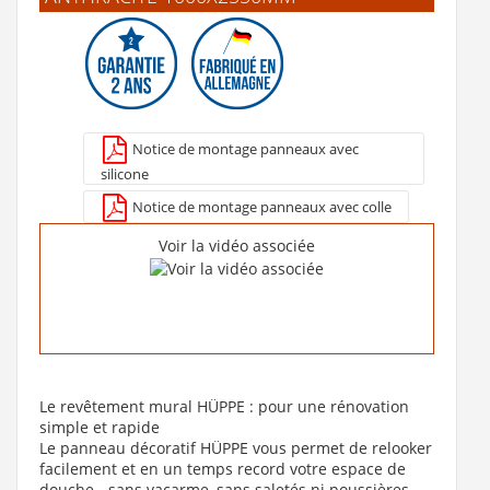
Revêtement mural EasyStyle HÜPPE - Elephant
537 €
Notice de montage panneaux avec
Voir le produit
silicone
Notice de montage panneaux avec colle
Voir la vidéo associée
Le revêtement mural HÜPPE : pour une rénovation
simple et rapide
Le panneau décoratif HÜPPE vous permet de relooker
facilement et en un temps record votre espace de
douche - sans vacarme, sans saletés ni poussières.