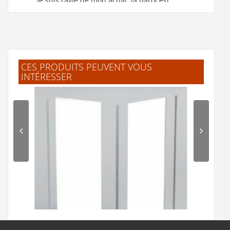
"Je suis ravie de mon achat, la paroi est
formidable."
M.MARIE CLAUDE
(Février 2026)
"ok!!!! merci beaucoup."
CES PRODUITS PEUVENT VOUS
INTÉRESSER
F.Laurent
(Février 2026)
"J'ai trouvé facilement mes produits.
Livraison rapide et bien emballé. Merci"
.Jelle
(Février 2026)
"L'article corresprond à la description.
Livraison rapide."
B.Frederic
(Février 2026)