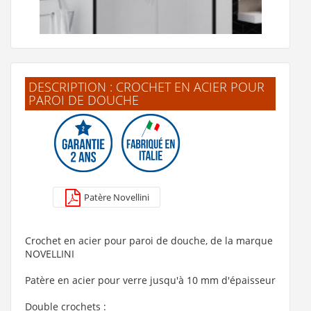
Voir la fiche produit de
"Paroi latérale Young
2.0 F1B 85-87 cm verre Transp prof Silver"
DESCRIPTION : CROCHET EN ACIER POUR
PAROI DE DOUCHE
Paroi 1 porte coulissante KUADRA 2.0 2PH - Noir - Verre
P
Transparent - Gauche - 110cm
1 120 €
Patère Novellini
Voir le produit
Crochet en acier pour paroi de douche, de la marque
NOVELLINI
Patère en acier pour verre jusqu'à 10 mm d'épaisseur
Double crochets :