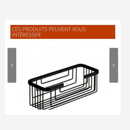
M.MARIE CLAUDE
(Février 2026)
"ok!!!! merci beaucoup."
CES PRODUITS PEUVENT VOUS
INTÉRESSER
F.Laurent
(Février 2026)
"J'ai trouvé facilement mes produits.
Livraison rapide et bien emballé. Merci"
.Jelle
(Février 2026)
"L'article corresprond à la description.
Livraison rapide."
B.Frederic
(Février 2026)
"Excellent site de e-commerce Produits de
qualité Traitement rapide des commandes"