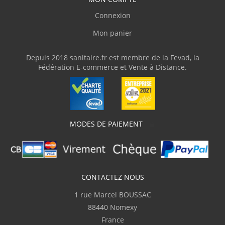
Complet
Connexion
Mon panier
p.serge
(Février 2026)
"Disponibilité du produit, rapidité de
Depuis 2018 sanitaire.fr est membre de la Fevad, la
livraison"
Fédération E-commerce et Vente à Distance.
M.Frédéric
(Février 2026)
"Livraison en deux fois suite à l'oubli d'un
des colis."
MODES DE PAIEMENT
C.Serge
(Février 2026)
Bien
CONTACTEZ NOUS
1 rue Marcel BOUSSAC
K.Guillaume
(Février 2026)
88440 Nomexy
"Très bien"
France