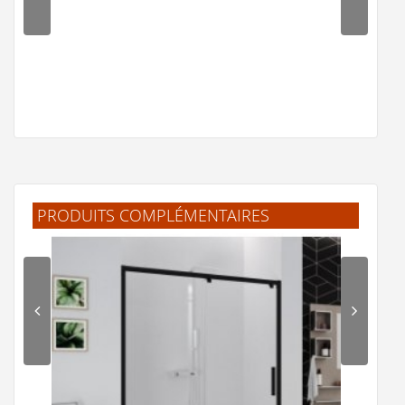
PRODUITS COMPLÉMENTAIRES
Paroi latérale Young 2.0 F1B 85-87 cm verre Transp prof
Silver
460 €
Ajouter au panier