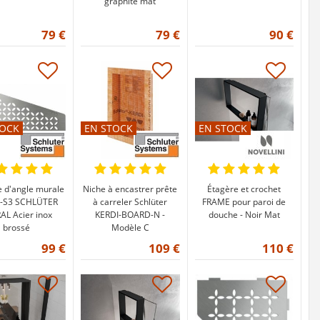
graphite mat
79 €
79 €
90 €
TOCK
EN STOCK
EN STOCK
e d'angle murale
Niche à encastrer prête
Étagère et crochet
-S3 SCHLÜTER
à carreler Schlüter
FRAME pour paroi de
AL Acier inox
KERDI-BOARD-N -
douche - Noir Mat
brossé
Modèle C
99 €
109 €
110 €