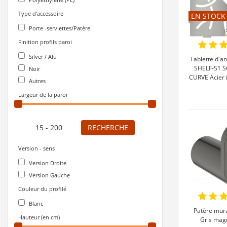
Type d'accessoire
EN STOCK
Porte -serviettes/Patère
Finition profils paroi
Silver / Alu
Tablette d'a
SHELF-S1 
Noir
CURVE Acier 
Autres
Largeur de la paroi
RECHERCHE
Version - sens
Version Droite
Version Gauche
Couleur du profilé
Blanc
Patère mur
Hauteur (en cm)
Gris mag