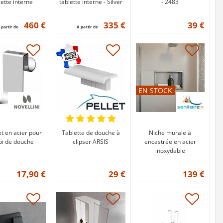
lette interne
tablette interne - Silver
- 2483
460 €
335 €
39 €
 partir de
A partir de
EN STOCK
t en acier pour
Tablette de douche à
Niche murale à
oi de douche
clipser ARSIS
encastrée en acier
inoxydable
17,90 €
29 €
139 €