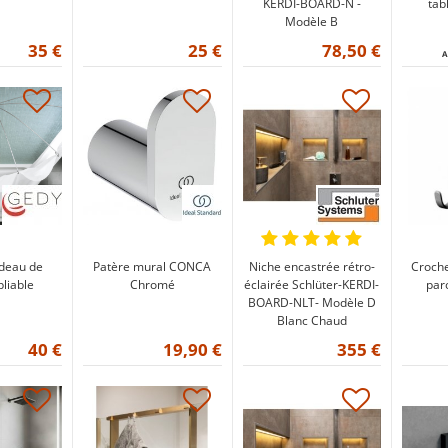
KERDI-BOARD-N -
tab
Modèle B
35 €
25 €
78,50 €
A
ideau de
Patère mural CONCA
Niche encastrée rétro-
Croche
liable
Chromé
éclairée Schlüter-KERDI-
par
BOARD-NLT- Modèle D
Blanc Chaud
40 €
19,90 €
355 €