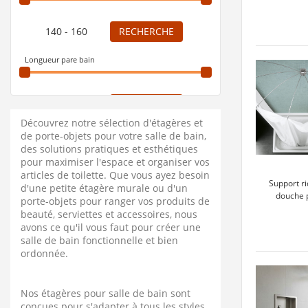
RECHERCHE
Longueur pare bain
RECHERCHE
Découvrez notre sélection d'étagères et
Nb de volets
de porte-objets pour votre salle de bain,
des solutions pratiques et esthétiques
2 Volets
pour maximiser l'espace et organiser vos
Type d'écran de baignoire
articles de toilette. Que vous ayez besoin
Support r
d'une petite étagère murale ou d'un
Fixe + Pivotant
douche p
porte-objets pour ranger vos produits de
Type de verre
beauté, serviettes et accessoires, nous
avons ce qu'il vous faut pour créer une
Transparent
salle de bain fonctionnelle et bien
Largeur (cm)
ordonnée.
RECHERCHE
Nos étagères pour salle de bain sont
conçues pour s'adapter à tous les styles