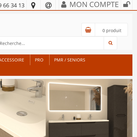
MON COMPTE
9 66 34 13
0 produit
ACCESSOIRE
PRO
PMR / SENIORS