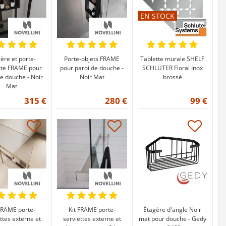
EN STOCK
ère et porte-
Porte-objets FRAME
Tablette murale SHELF
tte FRAME pour
pour paroi de douche -
SCHLÜTER Floral Inox
de douche - Noir
Noir Mat
brossé
Mat
315 €
280 €
99 €
FRAME porte-
Kit FRAME porte-
Étagère d'angle Noir
ttes externe et
serviettes externe et
mat pour douche - Gedy