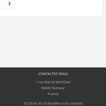
CONTACTEZ NOUS
1 rue Marcel BOUSSAC
88440 Nomexy
France
03 29 66 34 13
(Numéro non surtaxé)