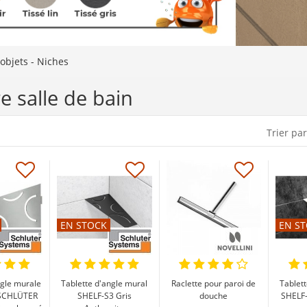
-objets - Niches
e salle de bain
Trier par
EN STOCK
EN S
ngle murale
Tablette d'angle mural
Raclette pour paroi de
Tablet
 SCHLÜTER
SHELF-S3 Gris
douche
SHELF