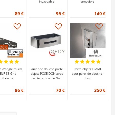
inoxydable
amovible
89 €
95 €
140 €
TOCK
te d'angle mural
Panier de douche porte-
Porte-objets FRAME
ELF-S3 Gris
objets POSEIDON avec
pour paroi de douche -
nthracite
panier amovible Noir
Inox
86 €
70 €
350 €