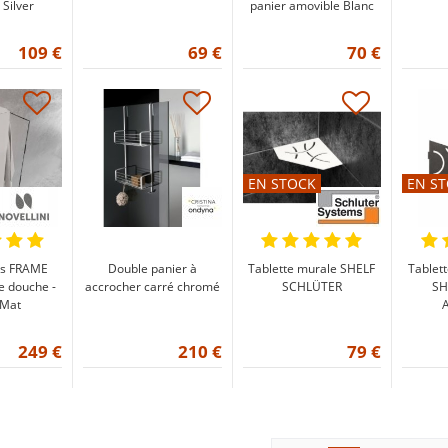
 Silver
panier amovible Blanc
109 €
69 €
70 €
EN STOCK
EN S
ts FRAME
Double panier à
Tablette murale SHELF
Tablet
e douche -
accrocher carré chromé
SCHLÜTER
SH
 Mat
A
249 €
210 €
79 €
Pagination