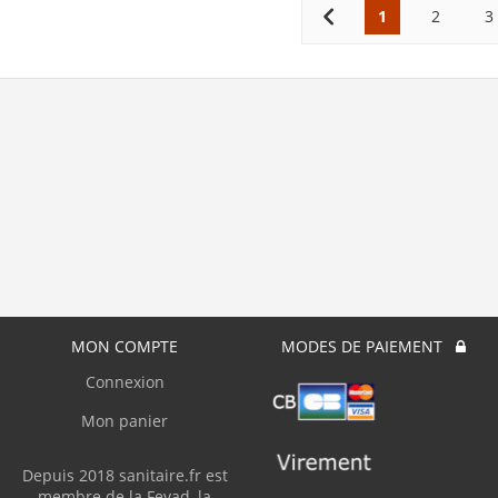
1
2
3
MON COMPTE
MODES DE PAIEMENT
Connexion
Mon panier
Depuis 2018 sanitaire.fr est
membre de la Fevad, la