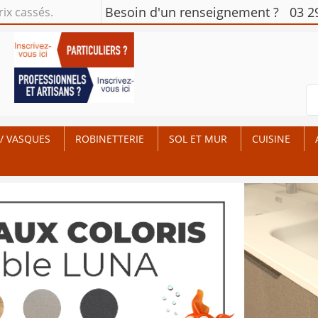
Besoin d'un renseignement ?
03 2
rix cassés.
/ VASQUES
ROBINETTERIE
SOL ET MUR
CUISINE