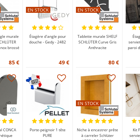
EN STOCK
EN STOCK
ngle murale
Étagère d'angle pour
Tablette murale SHELF
Étag
SCHLÜTER
douche - Gedy - 2482
SCHLÜTER Curve Gris
servie
inox brossé
Anthracite
paroi 
85 €
49 €
80 €
EN STOCK
al CONCA
Porte-peignoir 1 tête
Niche à encastrer prête
Kit 
nétique
PURE
à carreler Schlüter
servie