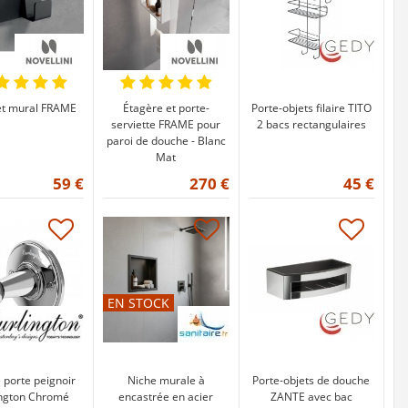
et mural FRAME
Étagère et porte-
Porte-objets filaire TITO
serviette FRAME pour
2 bacs rectangulaires
paroi de douche - Blanc
Mat
59 €
270 €
45 €
EN STOCK
 porte peignoir
Niche murale à
Porte-objets de douche
ington Chromé
encastrée en acier
ZANTE avec bac