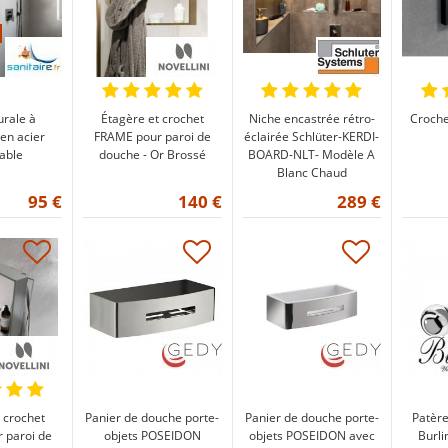
rale à
Étagère et crochet
Niche encastrée rétro-
Croch
en acier
FRAME pour paroi de
éclairée Schlüter-KERDI-
able
douche - Or Brossé
BOARD-NLT- Modèle A
Blanc Chaud
95 €
140 €
289 €
 crochet
Panier de douche porte-
Panier de douche porte-
Patère
 paroi de
objets POSEIDON
objets POSEIDON avec
Burl