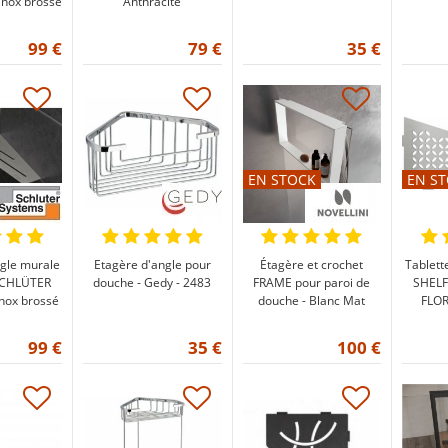
inox brossé
Anthracite
99 €
79 €
35 €
EN STOCK
EN S
ngle murale
Etagère d'angle pour
Étagère et crochet
Tablett
SCHLÜTER
douche - Gedy - 2483
FRAME pour paroi de
SHELF
nox brossé
douche - Blanc Mat
FLOR
99 €
35 €
100 €