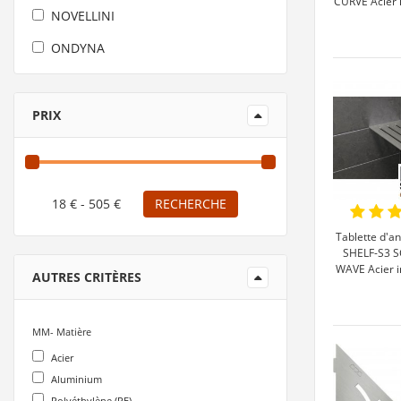
CURVE Acier 
NOVELLINI
ONDYNA
PELLET
SANITAIRE
PRIX
SCHLUTER
RECHERCHE
Tablette d'a
SHELF-S3 
WAVE Acier i
AUTRES CRITÈRES
MM- Matière
Acier
Aluminium
Polyéthylène (PE)