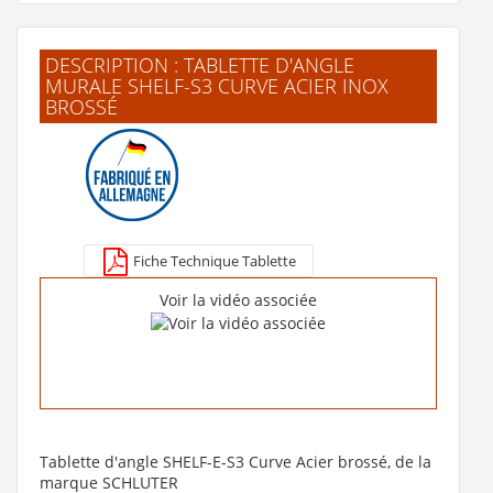
DESCRIPTION : TABLETTE D'ANGLE
MURALE SHELF-S3 CURVE ACIER INOX
BROSSÉ
Niche prête à carreler Schlüter KERDI-BOARD-N 305x152
mm
65 €
Fiche Technique Tablette
Voir le produit
Voir la vidéo associée
Tablette d'angle SHELF-E-S3 Curve Acier brossé, de la
marque SCHLUTER