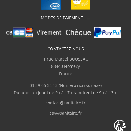
"Produit de qualité"
MODES DE PAIEMENT
V.Romuald
(Juillet 2023)
Conforme
CONTACTEZ NOUS
V.Romuald
(Juillet 2023)
1 rue Marcel BOUSSAC
Conforme
88440 Nomexy
France
V.Romuald
(Juillet 2023)
03 29 66 34 13
(Numéro non surtaxé)
"Conforme à mes attentes"
Du lundi au jeudi de 9h à 17h, vendredi de 9h à 13h.
contact@sanitaire.fr
D.Heiko
(Juillet 2023)
sav@sanitaire.fr
"Super tablette moderne et apportant
beaucoup de cachet à du travertin."