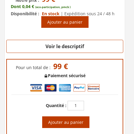
Notre prix :
Dont 0,04 €
(eco-participation, pmcb )
Disponibilité :
En stock
|
Expédition sous 24 / 48 h
Ajouter au panier
Voir le descriptif
99 €
Pour un total de :
Paiement sécurisé
Quantité :
Ajouter au panier