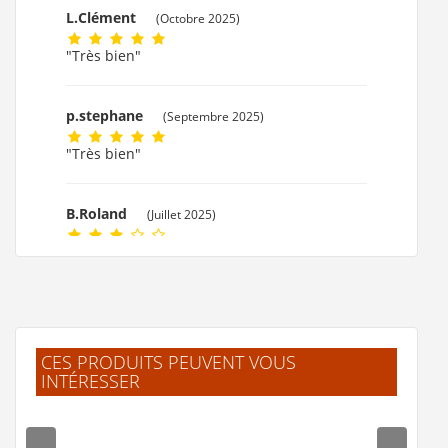
L.Clément
(Octobre 2025)
"Très bien"
p.stephane
(Septembre 2025)
"Très bien"
B.Roland
(Juillet 2025)
"Produit de qualité mais finition perfectible :
bords tranchants."
.Gilles
(Mai 2025)
CES PRODUITS PEUVENT VOUS
"Très beau produit et très pratique à
INTÉRESSER
l'usage"
M.JACQUES