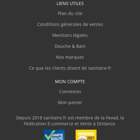
LIENS UTILES
R.Wilfried
(Mars 2024)
Plan du site
Conditions générales de ventes
"Produit conforme, prix top."
Mentions légales
P.Camille
(Mars 2024)
Douche & Bain
"Bonne qualité"
Nos marques
Ce que les clients disent de sanitaire.fr
B.VALERIE
(Novembre 2023)
MON COMPTE
"Super jolie !"
Connexion
Mon panier
B.Christian
(Novembre 2023)
"Très pratique à poser et à utiliser"
Depuis 2018 sanitaire.fr est membre de la Fevad, la
Fédération E-commerce et Vente à Distance.
.Fabrice
(Juillet 2023)