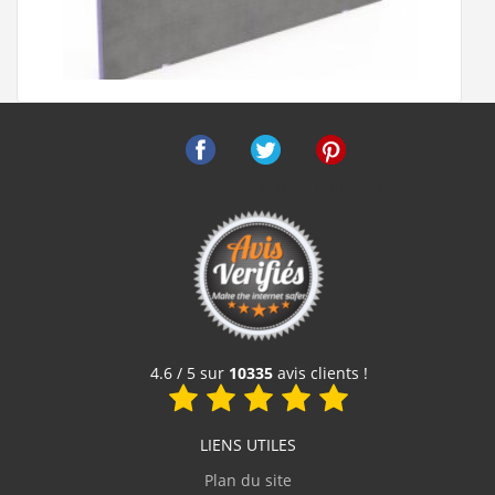
Facebook
Twitter
Pinterest
Tablier baignoire à carreler 1770x600mm JACKOBOARD
Wabo
34,90 €
Voir le produit
4.6 / 5 sur
10335
avis clients !
LIENS UTILES
Plan du site