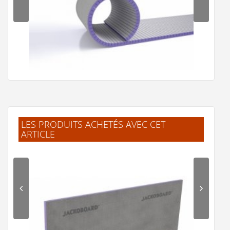
LES PRODUITS ACHETÉS AVEC CET
ARTICLE
Lot de 2 Panneaux JACKOBOARD Flexo Fentes
Transversales - 1300x600x50mm
2 €
Voir le produit