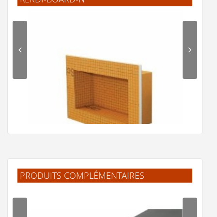
PRODUITS COMPLÉMENTAIRES
Niche à encastrer prête à carreler Schlüter KERDI-
BOARD-N - Modèle A