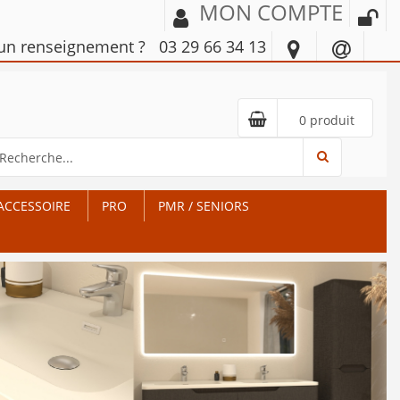
MON COMPTE
'un renseignement ?
03 29 66 34 13
0 produit
ACCESSOIRE
PRO
PMR / SENIORS