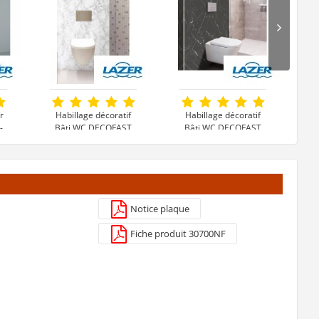
r
Habillage décoratif
Habillage décoratif
H
-
Bâti WC DECOFAST
Bâti WC DECOFAST
B
Classique Chic -
Classique Chic - Nero
Carrare
390 €
390 €
t
Voir le produit
Voir le produit
Notice plaque
Fiche produit 30700NF