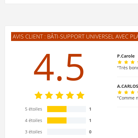
AVIS CLIENT : BÂTI-SUPPORT UNIVERSEL AVEC
4.5
P.Carole
"Très bon
A.CARLO
"Comme no
5 étoiles
1
4 étoiles
1
3 étoiles
0