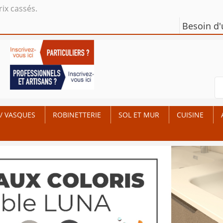
rix cassés.
Besoin d
/ VASQUES
ROBINETTERIE
SOL ET MUR
CUISINE