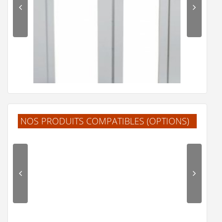
NOS PRODUITS COMPATIBLES (OPTIONS)
Habillage mural Décofast Classic - Pack standard 2P -
Plusieurs coloris
490 €
Voir le produit