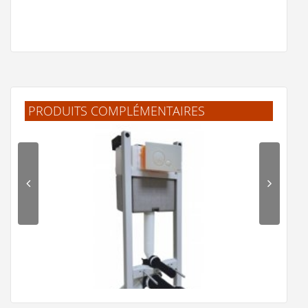
PRODUITS COMPLÉMENTAIRES
Profilé d'angle sortant pour panneau mural DECOFAST -
Brossé Mat - H1200mm
50 €
Voir le détail
Ajouter au panier
Voir la fiche produit de
"Profilé d'angle sortant
pour panneau mural DECOFAST - Brossé Mat -
H1200mm"