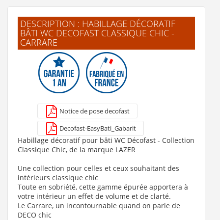
DESCRIPTION : HABILLAGE DÉCORATIF
BÂTI WC DECOFAST CLASSIQUE CHIC -
CARRARE
Bâti-support Universel avec plaque de commande GLOBE
159 €
Notice de pose decofast
Voir le produit
Decofast-EasyBati_Gabarit
Habillage décoratif pour bâti WC Décofast - Collection
Classique Chic, de la marque LAZER
Une collection pour celles et ceux souhaitant des
intérieurs classique chic
Toute en sobriété, cette gamme épurée apportera à
votre intérieur un effet de volume et de clarté.
Le Carrare, un incontournable quand on parle de
DECO chic