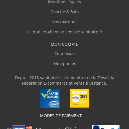
Mentions légales
Douche & Bain
C.Denis
(Février 2026)
Nos marques
"Site clair et contact agréable par téléphone,
personnel compétent."
Ce que les clients disent de sanitaire.fr
MON COMPTE
J.Thierry
(Février 2026)
Connexion
"Livre en temps et en heure."
Mon panier
V.Olivier
(Février 2026)
Depuis 2018 sanitaire.fr est membre de la Fevad, la
Fédération E-commerce et Vente à Distance.
"J'ai commandé une baignoire d'angle avec
des dimensions assez atypiques. Livraison
parfaite avec une protection en bois et du
plastique transparent, ce qui m'a permis de
parfaitement vérifier la conformité du
produit. J'ai adressé plusieurs courriels
MODES DE PAIEMENT
demandant des informations techniques
pour la pose et sanitaire.fr m'a répondu
clairement et rapidement. Je recommande"