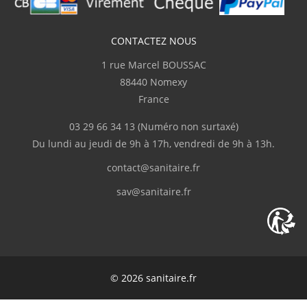
J.Marc
CONTACTEZ NOUS
(Février 2026)
1 rue Marcel BOUSSAC
Complet
88440 Nomexy
France
p.serge
(Février 2026)
03 29 66 34 13
(Numéro non surtaxé)
"Disponibilité du produit, rapidité de
Du lundi au jeudi de 9h à 17h, vendredi de 9h à 13h.
livraison"
contact@sanitaire.fr
M.Frédéric
(Février 2026)
sav@sanitaire.fr
"Livraison en deux fois suite à l'oubli d'un
des colis."
C.Serge
(Février 2026)
© 2026 sanitaire.fr
Bien