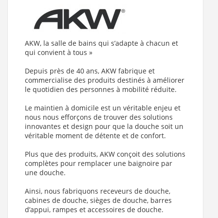
Receveur de douche adapté PMR et Séniors ONYX Exclusif
Blanc 90X120cm (Classe antidérapant : PN24 : adhérence
forte , Taille du receveur : 90x120 cm
)
Receveur de douche adapté PMR et Séniors ONYX Exclusif
AKW, la salle de bains qui s’adapte à chacun et
Blanc 80X140cm (Classe antidérapant : PN24 : adhérence
qui convient à tous »
forte , Taille du receveur : 80x140 cm
)
Receveur de douche adapté PMR et Séniors ONYX Exclusif
Depuis près de 40 ans, AKW fabrique et
Blanc 70x160cm (Classe antidérapant : PN24 : adhérence
commercialise des produits destinés à améliorer
forte , Taille du receveur : 70x160 cm
)
le quotidien des personnes à mobilité réduite.
Receveur de douche adapté PMR et Séniors ONYX Exclusif
Blanc 90X140cm (Classe antidérapant : PN24 : adhérence
Le maintien à domicile est un véritable enjeu et
forte , Taille du receveur : 90x140 cm
)
nous nous efforçons de trouver des solutions
innovantes et design pour que la douche soit un
Receveur de douche adapté PMR et Séniors ONYX Exclusif
véritable moment de détente et de confort.
Blanc 80X160cm (Classe antidérapant : PN24 : adhérence
forte , Taille du receveur : 80x160 cm
)
Plus que des produits, AKW conçoit des solutions
Receveur de douche adapté PMR et Séniors ONYX Exclusif
complètes pour remplacer une baignoire par
Blanc 70x170cm (Classe antidérapant : PN24 : adhérence
une douche.
forte , Taille du receveur : 70x170 cm
)
Receveur de douche adapté PMR et Séniors ONYX Exclusif
Ainsi, nous fabriquons receveurs de douche,
Blanc 90X160cm (Classe antidérapant : PN24 : adhérence
cabines de douche, sièges de douche, barres
forte , Taille du receveur : 90x160 cm
)
d’appui, rampes et accessoires de douche.
Receveur de douche adapté PMR et Séniors ONYX Exclusif