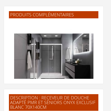
PRODUITS COMPLÉMENTAIRES
Rampe d'accès pour receveur ONYX Exclusif Blanc
L120cm
50 €
Voir le détail
Ajouter au panier
Voir la fiche produit de
"Rampe d'accès pour
receveur ONYX Exclusif Blanc L120cm"
DESCRIPTION : RECEVEUR DE DOUCHE
ADAPTÉ PMR ET SÉNIORS ONYX EXCLUSIF
BLANC 70X140CM
Paroi de douche 3 volets ZEPHYROS 2.0 3PH+FH Blanc