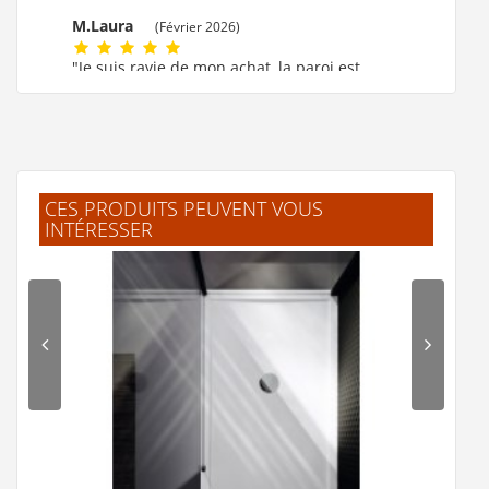
M.Laura
(Février 2026)
"Je suis ravie de mon achat, la paroi est
formidable."
M.MARIE CLAUDE
(Février 2026)
"ok!!!! merci beaucoup."
CES PRODUITS PEUVENT VOUS
INTÉRESSER
F.Laurent
(Février 2026)
"J'ai trouvé facilement mes produits.
Livraison rapide et bien emballé. Merci"
.Jelle
(Février 2026)
"L'article corresprond à la description.
Livraison rapide."