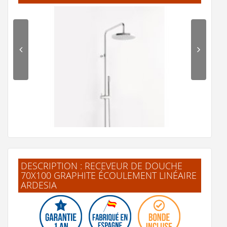
Option couleurs pour receveur Doccia selon nuancier RAL
99 €
Voir le détail
Ajouter au panier
Voir la fiche produit de
"Option couleurs pour
receveur Doccia selon nuancier RAL"
DESCRIPTION : RECEVEUR DE DOUCHE
70X100 GRAPHITE ÉCOULEMENT LINÉAIRE
ARDESIA
Colonne de douche thermostatique MINOE Chromé - 49
797 CH