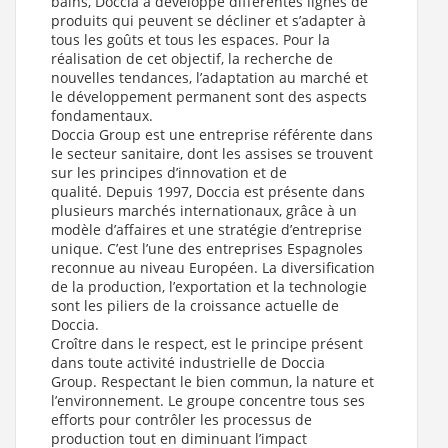
bains, Doccia a développé différentes lignes de
Receveur de douche 70x180 Graphite écoulement linéaire
produits qui peuvent se décliner et s’adapter à
Ardesia (Taille du receveur : 70x180 cm
)
tous les goûts et tous les espaces. Pour la
réalisation de cet objectif, la recherche de
Receveur de douche 80x160 Graphite écoulement linéaire
Ardesia (Taille du receveur : 80x160 cm
nouvelles tendances, l’adaptation au marché et
)
le développement permanent sont des aspects
Receveur de douche 100x120 Graphite écoulement linéaire
fondamentaux.
Ardesia (Taille du receveur : 100x120 cm
)
Doccia Group est une entreprise référente dans
Receveur de douche 80x180 Graphite écoulement linéaire
le secteur sanitaire, dont les assises se trouvent
Ardesia (Taille du receveur : 80x180 cm
)
sur les principes d’innovation et de
qualité. Depuis 1997, Doccia est présente dans
Receveur de douche 70x200 Graphite écoulement linéaire
Ardesia (Taille du receveur : 70x200 cm
)
plusieurs marchés internationaux, grâce à un
modèle d’affaires et une stratégie d’entreprise
Receveur de douche 90x140 Graphite écoulement linéaire
unique. C’est l’une des entreprises Espagnoles
Ardesia (Taille du receveur : 90x140 cm
)
reconnue au niveau Européen. La diversification
Receveur de douche 90x160 Graphite écoulement linéaire
de la production, l’exportation et la technologie
Ardesia (Taille du receveur : 90x160 cm
)
sont les piliers de la croissance actuelle de
Doccia.
Receveur de douche 80x200 Graphite écoulement linéaire
Ardesia (Taille du receveur : 80x200 cm
)
Croître dans le respect, est le principe présent
dans toute activité industrielle de Doccia
Receveur de douche 100x140 Graphite écoulement linéaire
Group. Respectant le bien commun, la nature et
Ardesia (Taille du receveur : 100x140 cm
)
l’environnement. Le groupe concentre tous ses
Receveur de douche 90x180 Graphite écoulement linéaire
efforts pour contrôler les processus de
Ardesia (Taille du receveur : 90x180 cm
)
production tout en diminuant l’impact