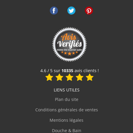
Facebook
Twitter
Pinterest
Receveur Olympic Plus Blanc - Hauteur 12.5 cm - 110x70
cm
360 €
Voir le produit
4.6 / 5 sur
10335
avis clients !
LIENS UTILES
Plan du site
Conditions générales de ventes
Mentions légales
Douche & Bain