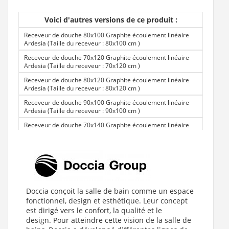
Voici d'autres versions de ce produit :
Receveur de douche 80x100 Graphite écoulement linéaire
Ardesia (Taille du receveur : 80x100 cm
)
Receveur de douche 70x120 Graphite écoulement linéaire
Ardesia (Taille du receveur : 70x120 cm
)
Receveur de douche 80x120 Graphite écoulement linéaire
Ardesia (Taille du receveur : 80x120 cm
)
Receveur de douche 90x100 Graphite écoulement linéaire
Ardesia (Taille du receveur : 90x100 cm
)
Receveur de douche 70x140 Graphite écoulement linéaire
Ardesia (Taille du receveur : 70x140 cm
)
Receveur de douche 80x140 Graphite écoulement linéaire
Ardesia (Taille du receveur : 80x140 cm
)
Receveur de douche 70x160 Graphite écoulement linéaire
Ardesia (Taille du receveur : 70x160 cm
)
Doccia conçoit la salle de bain comme un espace
Receveur de douche 100x100 Graphite écoulement linéaire
fonctionnel, design et esthétique. Leur concept
Ardesia (Taille du receveur : 100x100 cm
)
est dirigé vers le confort, la qualité et le
Receveur de douche 90x120 Graphite écoulement linéaire
design. Pour atteindre cette vision de la salle de
Ardesia (Taille du receveur : 90x120 cm
)