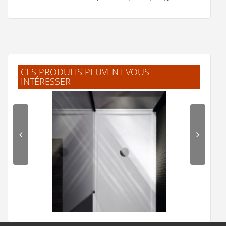
R.Roger
(Septembre 2017)
"d'excellente qualité"
CES PRODUITS PEUVENT VOUS
INTÉRESSER