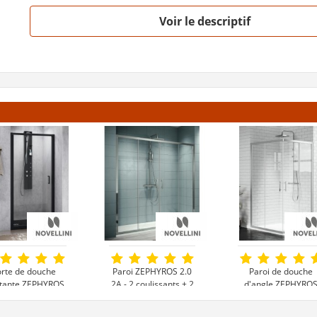
Voir le descriptif
rte de douche
Paroi ZEPHYROS 2.0
Paroi de douche
otante ZEPHYROS
2A - 2 coulissants + 2
d'angle ZEPHYRO
.0 G Noir Mat
fixes en alignement
2.0 A - Différents
coloris de profilés