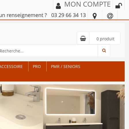
MON COMPTE
'un renseignement ?
03 29 66 34 13
0 produit
ACCESSOIRE
PRO
PMR / SENIORS