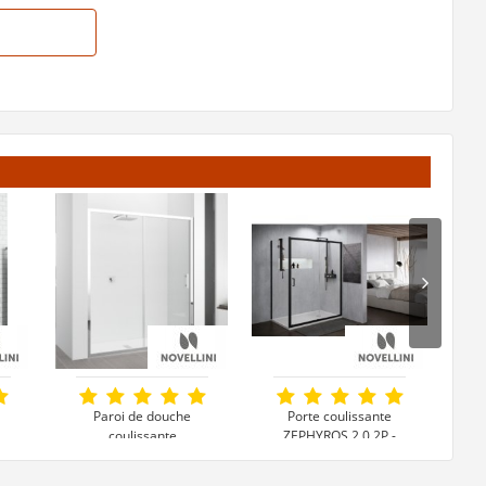
Paroi de douche
Porte coulissante
S
coulissante
ZEPHYROS 2.0 2P -
ZEPHYROS 2.0 2P
Profilé Noir -
p
Plusieurs tailles