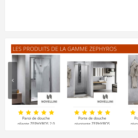
LES PRODUITS DE LA GAMME ZEPHYROS
Paroi de douche
Porte de douche
Po
pliante ZEPHYROS 2.0
pivotante ZEPHYROS
piv
S
2.0 G
2