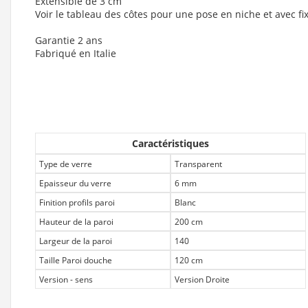
Extensible de 3 cm
Voir le tableau des côtes pour une pose en niche et avec fix
Garantie 2 ans
Fabriqué en Italie
Caractéristiques
Type de verre
Transparent
Epaisseur du verre
6 mm
Finition profils paroi
Blanc
Hauteur de la paroi
200 cm
Largeur de la paroi
140
Taille Paroi douche
120 cm
Version - sens
Version Droite