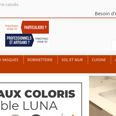
rix cassés.
Besoin d
/ VASQUES
ROBINETTERIE
SOL ET MUR
CUISINE