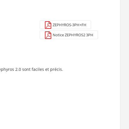
ZEPHYROS-3PH+FH
Notice ZEPHYROS2 3PH
phyros 2.0 sont faciles et précis.