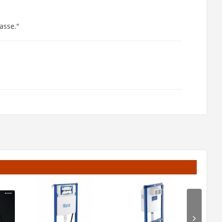
asse."
"