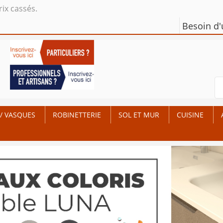
rix cassés.
Besoin d
/ VASQUES
ROBINETTERIE
SOL ET MUR
CUISINE