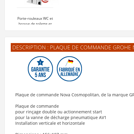
Porte-rouleaux WC et
brosse de toilette et
réservoir FLORIDA
Chromé
199 €
DESCRIPTION : PLAQUE DE COMMANDE GROHE
Voir le produit
Plaque de commande Nova Cosmopolitan, de la marque 
Plaque de commande
pour rinçage double ou actionnement start
pour la vanne de décharge pneumatique AV1
Installation verticale et horizontale