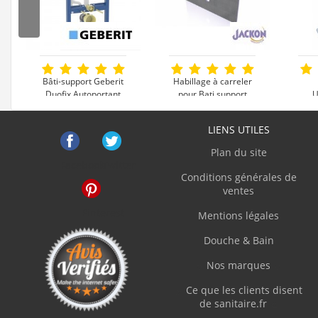
B.Frederi
"Excellen
Bâti-support Geberit
Habillage à carreler
Duofix Autoportant
pour Bati support
U
UP320 SIGMA12
JACKOBOARD Sabo
plaq
G.Frédéri
LIENS UTILES
"La naviga
349 €
99 €
prix les p
Plan du site
une fois t
Facebook
Twitter
Voir le produit
Voir le produit
V
Conditions générales de
ventes
C.Jacque
Pinterest
Mentions légales
"Produit c
Douche & Bain
Nos marques
C.Denis
Ce que les clients disent
"Site clai
de sanitaire.fr