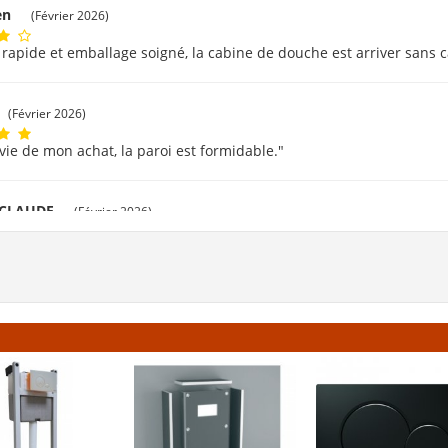
ien
(Février 2026)
 rapide et emballage soigné, la cabine de douche est arriver sans c
(Février 2026)
avie de mon achat, la paroi est formidable."
 CLAUDE
(Février 2026)
rci beaucoup."
t
(Février 2026)
vé facilement mes produits. Livraison rapide et bien emballé. Merci
évrier 2026)
 corresprond à la description. Livraison rapide."