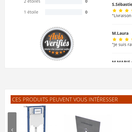
2 étoiles
0
S.Sébast
1 étoile
0
"Livraison
M.Laura
"Je suis r
M.MARIE
"ok!!!! me
F.Lauren
CES PRODUITS PEUVENT VOUS INTÉRESSER
"J'ai trou
.Jelle
(F
"L'article