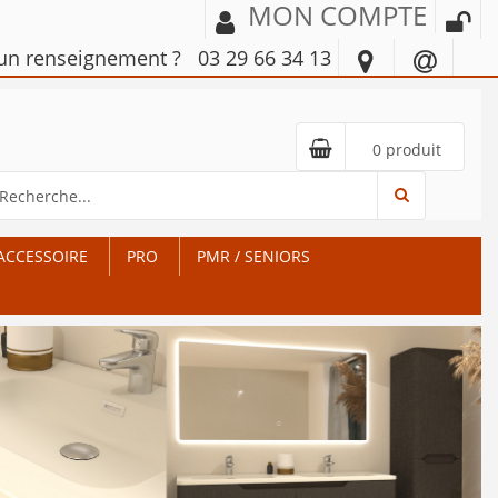
MON COMPTE
'un renseignement ?
03 29 66 34 13
0 produit
ACCESSOIRE
PRO
PMR / SENIORS