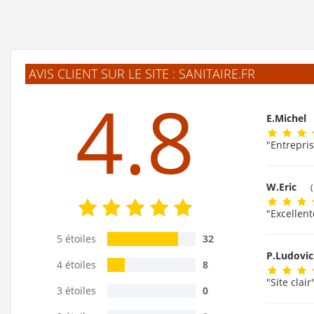
AVIS CLIENT SUR LE SITE : SANITAIRE.FR
4.8
E.Michel
"Entrepris
W.Eric
"Excellent
5 étoiles
32
P.Ludovi
4 étoiles
8
"Site clair
3 étoiles
0