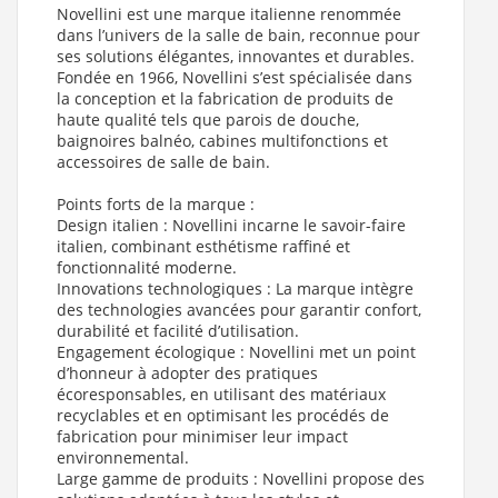
Paroi de douche Fixe KUADRA H Sérigraphié GRID 80 cm
Novellini est une marque italienne renommée
(Finition profils paroi : Noir , Taille Paroi douche : 80 cm ,
dans l’univers de la salle de bain, reconnue pour
Version - sens : Réversible
)
ses solutions élégantes, innovantes et durables.
Paroi de douche Fixe KUADRA H Sérigraphié GRID 90 cm
Fondée en 1966, Novellini s’est spécialisée dans
(Finition profils paroi : Noir , Taille Paroi douche : 90 cm ,
la conception et la fabrication de produits de
Version - sens : Réversible
)
haute qualité tels que parois de douche,
baignoires balnéo, cabines multifonctions et
Paroi de douche Fixe KUADRA H Sérigraphié GRID 100 cm
(Finition profils paroi : Noir , Taille Paroi douche : 100 cm ,
accessoires de salle de bain.
Version - sens : Réversible
)
Points forts de la marque :
Paroi de douche Fixe KUADRA H Sérigraphié GRID 110 cm
Design italien : Novellini incarne le savoir-faire
(Finition profils paroi : Noir , Taille Paroi douche : 110 cm ,
Version - sens : Réversible
)
italien, combinant esthétisme raffiné et
fonctionnalité moderne.
Paroi de douche Fixe KUADRA H Sérigraphié GRID 120 cm
Innovations technologiques : La marque intègre
(Finition profils paroi : Noir , Taille Paroi douche : 120 cm ,
des technologies avancées pour garantir confort,
Version - sens : Réversible
)
durabilité et facilité d’utilisation.
Paroi de douche Fixe KUADRA H Sérigraphié GRID 130 cm
Engagement écologique : Novellini met un point
(Finition profils paroi : Noir , Taille Paroi douche : 130 cm ,
d’honneur à adopter des pratiques
Version - sens : Réversible
)
écoresponsables, en utilisant des matériaux
Paroi de douche Fixe KUADRA H Sérigraphié GRID 140 cm
recyclables et en optimisant les procédés de
(Finition profils paroi : Noir , Taille Paroi douche : 140 cm ,
fabrication pour minimiser leur impact
Version - sens : Réversible
)
environnemental.
Paroi de douche Fixe KUADRA H Sérigraphié GRID 150 cm
Large gamme de produits : Novellini propose des
(Finition profils paroi : Noir , Taille Paroi douche : 150 cm ,