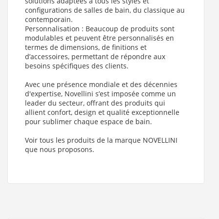
solutions adaptées à tous les styles et
Version - sens : Réversible
)
configurations de salles de bain, du classique au
contemporain.
Paroi de douche Fixe KUADRA H Sérigraphié GRID 160 cm
(Finition profils paroi : Noir , Taille Paroi douche : 160 cm ,
Personnalisation : Beaucoup de produits sont
Version - sens : Réversible
)
modulables et peuvent être personnalisés en
termes de dimensions, de finitions et
d’accessoires, permettant de répondre aux
besoins spécifiques des clients.
Avec une présence mondiale et des décennies
d'expertise, Novellini s’est imposée comme un
leader du secteur, offrant des produits qui
allient confort, design et qualité exceptionnelle
pour sublimer chaque espace de bain.
Voir tous les produits de la marque NOVELLINI
que nous proposons.