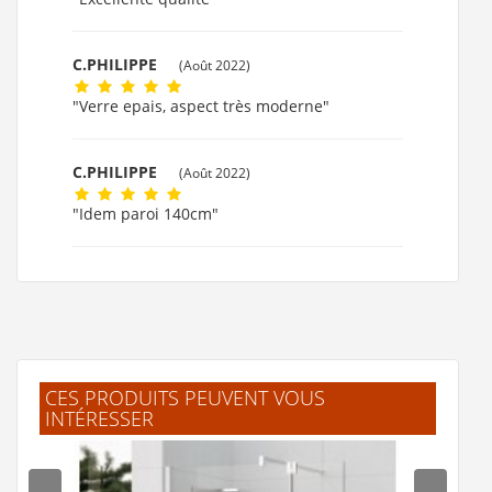
C.PHILIPPE
(Août 2022)
"Verre epais, aspect très moderne"
C.PHILIPPE
(Août 2022)
"Idem paroi 140cm"
L.Pascal
(Mars 2022)
bien
A.Fabrice
(Janvier 2022)
CES PRODUITS PEUVENT VOUS
INTÉRESSER
"rien à signaler"