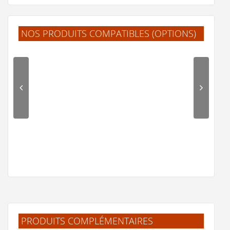
NOS PRODUITS COMPATIBLES (OPTIONS)
Paroi de douche Fixe KUADRA H Transparent -
Différentes tailles
389 €
Voir le produit
PRODUITS COMPLÉMENTAIRES
Système de fixation EVO d'angle - Noir