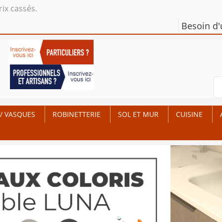
rix cassés.
Besoin d
/ VASQUES
ROBINETTERIE
SOL ET MUR
CUISINE