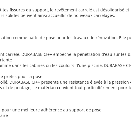
tites fissures du support, le revêtement carrelé est désolidarisé 
s solides peuvent ainsi accueillir de nouveaux carrelages.
lisation comme natte de pose pour les travaux de rénovation. Elle p
t carrelé, DURABASE CI++ empêche la pénétration d'eau sur les ba
rtante
comme dans les cabines ou les couloirs d'une piscine, DURABASE CI
re prêtes pour la pose
collé, DURABASE CI++ présente une résistance élevée à la pression 
 et de pontage, ce matériau convient tout particulièrement pour les 
rue pour une meilleure adhérence au support de pose
aire