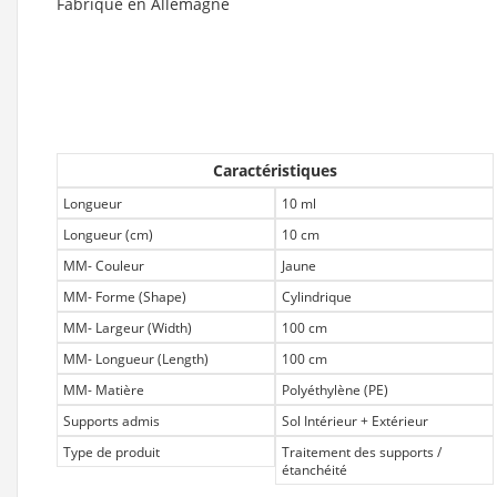
Fabriqué en Allemagne
Caractéristiques
Longueur
10 ml
Longueur (cm)
10 cm
MM- Couleur
Jaune
MM- Forme (Shape)
Cylindrique
MM- Largeur (Width)
100 cm
MM- Longueur (Length)
100 cm
MM- Matière
Polyéthylène (PE)
Supports admis
Sol Intérieur + Extérieur
Type de produit
Traitement des supports /
étanchéité