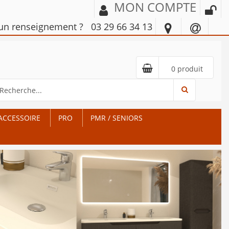
MON COMPTE
'un renseignement ?
03 29 66 34 13
0 produit
ACCESSOIRE
PRO
PMR / SENIORS