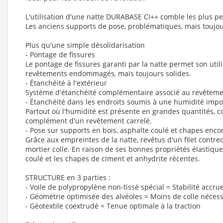
L'utilisation d'une natte DURABASE CI++ comble les plus pe
Les anciens supports de pose, problématiques, mais toujour
Plus qu'une simple désolidarisation
- Pontage de fissures
Le pontage de fissures garanti par la natte permet son uti
revêtements endommagés, mais toujours solides.
- Étanchéité à l'extérieur
Système d'étanchéité complémentaire associé au revêtemen
- Étanchéité dans les endroits soumis à une humidité impo
Partout où l'humidité est présente en grandes quantités, 
complément d'un revêtement carrelé.
- Pose sur supports en bois, asphalte coulé et chapes enco
Grâce aux empreintes de la natte, revêtus d'un filet contre
mortier colle. En raison de ses bonnes propriétés élastiques
coulé et les chapes de ciment et anhydrite récentes.
STRUCTURE en 3 parties :
- Voile de polypropylène non-tissé spécial = Stabilité acc
- Géométrie optimisée des alvéoles = Moins de colle nécess
- Géotextile coextrudé = Tenue optimale à la traction