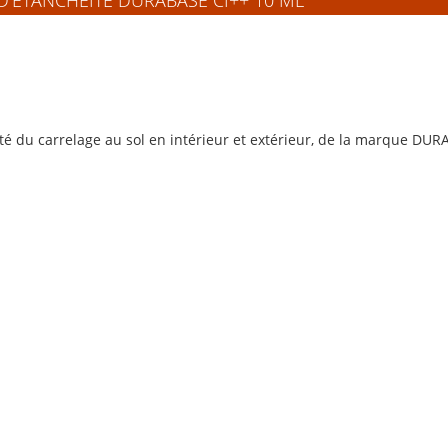
 D'ÉTANCHÉITÉ DURABASE CI++ 10 ML
té du carrelage au sol en intérieur et extérieur, de la marque DUR