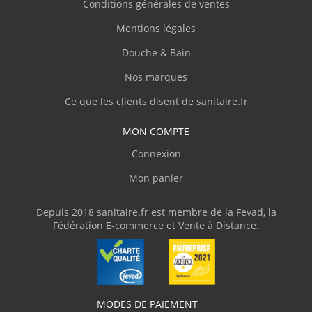
Conditions générales de ventes
emballé et protégé, livraison rapide."
Mentions légales
Douche & Bain
C.Denis
(Février 2026)
Nos marques
"Site clair et contact agréable par téléphone,
personnel compétent."
Ce que les clients disent de sanitaire.fr
MON COMPTE
J.Thierry
(Février 2026)
Connexion
"Livre en temps et en heure."
Mon panier
V.Olivier
(Février 2026)
Depuis 2018 sanitaire.fr est membre de la Fevad, la
Fédération E-commerce et Vente à Distance.
"J'ai commandé une baignoire d'angle avec
des dimensions assez atypiques. Livraison
parfaite avec une protection en bois et du
plastique transparent, ce qui m'a permis de
parfaitement vérifier la conformité du
produit. J'ai adressé plusieurs courriels
MODES DE PAIEMENT
demandant des informations techniques