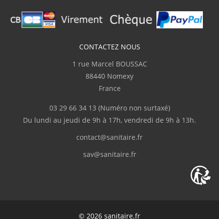
pour la pose et sanitaire.fr m'a répondu
clairement et rapidement. Je recommande"
J.Marc
CONTACTEZ NOUS
(Février 2026)
1 rue Marcel BOUSSAC
Complet
88440 Nomexy
France
p.serge
(Février 2026)
03 29 66 34 13
(Numéro non surtaxé)
"Disponibilité du produit, rapidité de
Du lundi au jeudi de 9h à 17h, vendredi de 9h à 13h.
livraison"
contact@sanitaire.fr
M.Frédéric
(Février 2026)
sav@sanitaire.fr
"Livraison en deux fois suite à l'oubli d'un
des colis."
C.Serge
(Février 2026)
© 2026 sanitaire.fr