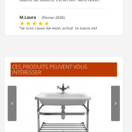
M.Laura
(Février 2026)
"Je suis ravie de mon achat, la paroi est
formidable."
M.MARIE CLAUDE
(Février 2026)
"ok!!!! merci beaucoup."
CES PRODUITS PEUVENT VOUS
INTÉRESSER
F.Laurent
(Février 2026)
"J'ai trouvé facilement mes produits.
Livraison rapide et bien emballé. Merci"
.Jelle
(Février 2026)
"L'article corresprond à la description.
Livraison rapide."