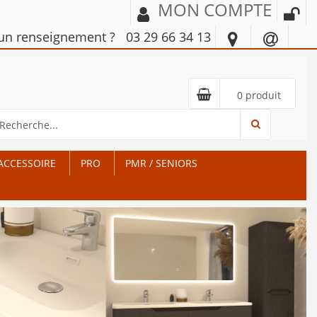
MON COMPTE
'un renseignement ?
03 29 66 34 13
0 produit
ACCESSOIRE
PRO
PMR / SENIORS