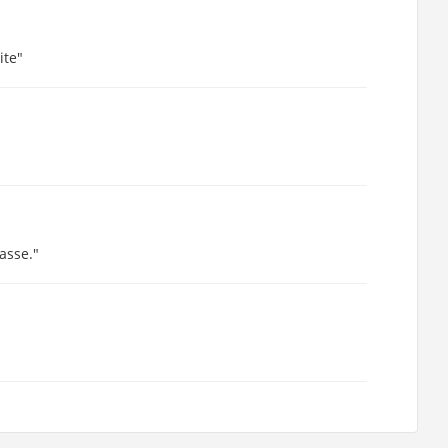
ite"
asse."