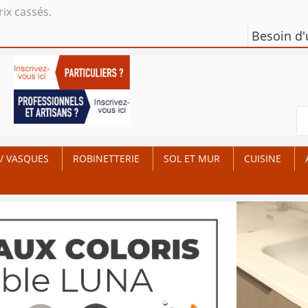
rix cassés.
Besoin d
/ VASQUES
ROBINETTERIE
SOL ET MUR
CUISINE