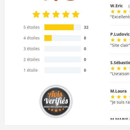
W.Eric
"Excellent
5 étoiles
32
P.Ludovi
4 étoiles
8
"Site clair
3 étoiles
0
2 étoiles
0
S.Sébast
1 étoile
0
"Livraison
M.Laura
"Je suis r
M.MARIE