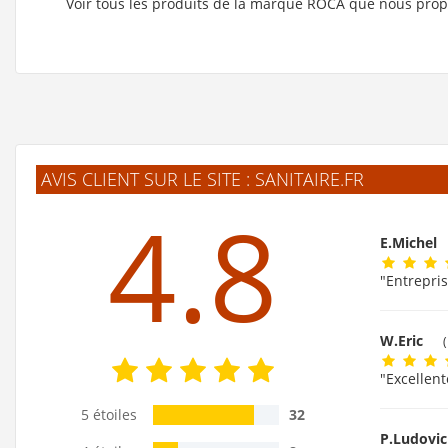
Voir tous les produits de la marque ROCA que nous pro
AVIS CLIENT SUR LE SITE : SANITAIRE.FR
4.8
E.Michel
"Entrepris
W.Eric
"Excellent
5 étoiles
32
P.Ludovi