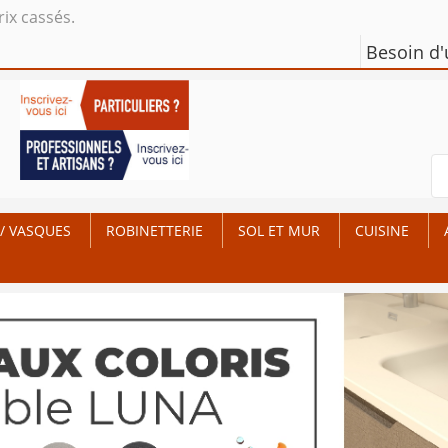
rix cassés.
Besoin d
/ VASQUES
ROBINETTERIE
SOL ET MUR
CUISINE