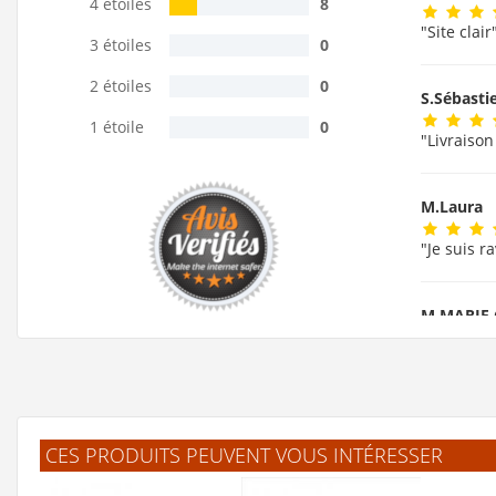
4 étoiles
8
"Site clair
3 étoiles
0
2 étoiles
0
S.Sébast
1 étoile
0
"Livraison
M.Laura
"Je suis r
M.MARIE
"ok!!!! me
F.Lauren
CES PRODUITS PEUVENT VOUS INTÉRESSER
"J'ai trou