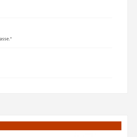
asse."
"