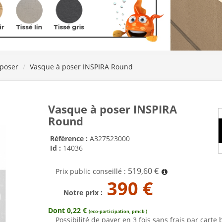
 poser
Vasque à poser INSPIRA Round
Vasque à poser INSPIRA
Round
Référence :
A327523000
Id :
14036
519,60 €
Prix public conseillé :
390 €
Notre prix :
Dont 0,22 €
(eco-participation, pmcb )
Possibilité de payer en 3 fois sans frais par carte 