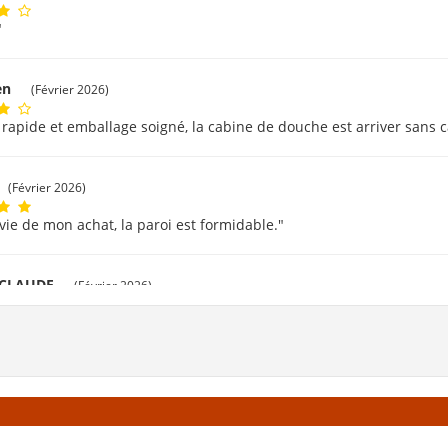
"
ien
(Février 2026)
 rapide et emballage soigné, la cabine de douche est arriver sans c
(Février 2026)
avie de mon achat, la paroi est formidable."
 CLAUDE
(Février 2026)
rci beaucoup."
t
(Février 2026)
vé facilement mes produits. Livraison rapide et bien emballé. Merci