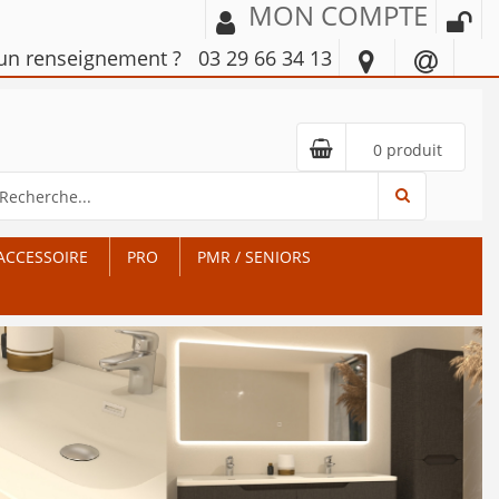
MON COMPTE
'un renseignement ?
03 29 66 34 13
0 produit
ACCESSOIRE
PRO
PMR / SENIORS