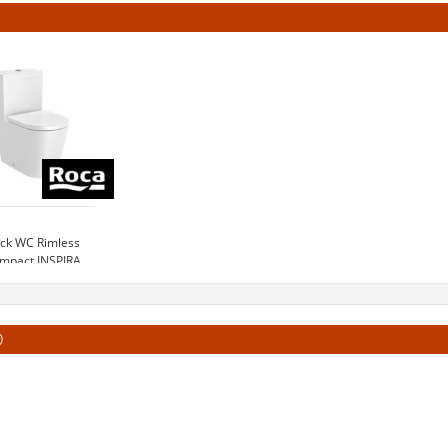
ck WC Rimless
mpact INSPIRA
ROUND
900 €
D
oir le produit