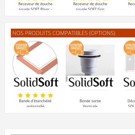
Receveur de douche
Receveur de douche
Rec
souple SOFT Blanc -
souple SOFT Gris
Plusieurs dimensions
Béton - Plusieurs
Anth
dimensions
645 €
645 €
NOS PRODUITS COMPATIBLES (OPTIONS)
Voir le produit
Voir le produit
V
Bande d'étanchéité
Bonde sortie
Déc
préinstallé
Verticale
SOL
remplacement
105 €
30 €