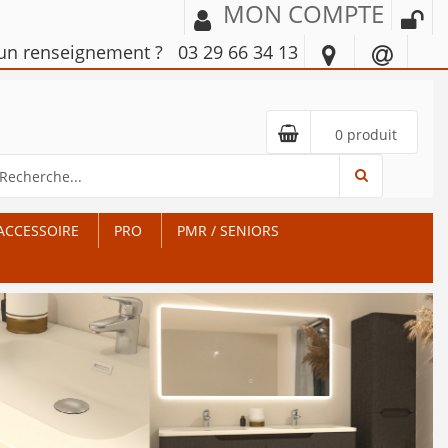
MON COMPTE
'un renseignement ?
03 29 66 34 13
0 produit
ACCESSOIRE
PRO
PMR / SENIORS