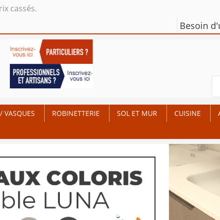
rix cassés.
Besoin d
/ VASQUES
ROBINETTERIE
SOL ET MUR
CUISINE