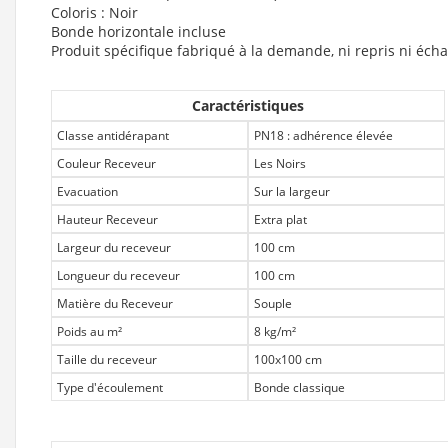
Coloris : Noir
Bonde horizontale incluse
Produit spécifique fabriqué à la demande, ni repris ni éch
Caractéristiques
Classe antidérapant
PN18 : adhérence élevée
Couleur Receveur
Les Noirs
Evacuation
Sur la largeur
Hauteur Receveur
Extra plat
Largeur du receveur
100 cm
Longueur du receveur
100 cm
Matière du Receveur
Souple
Poids au m²
8 kg/m²
Taille du receveur
100x100 cm
Type d'écoulement
Bonde classique