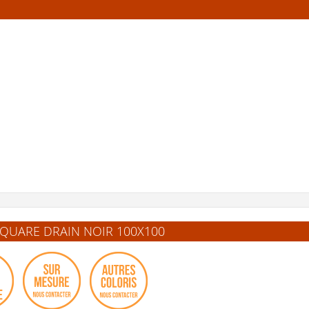
Voir le
Voir le
Voir le
détail
détail
détail
outer au panier
Ajouter au panier
Ajouter au pani
oir la fiche
Voir la fiche
Voir la fiche
produit de
produit de
"Grille
produit de
"Kit
Découpe sur
de couleur
d'installation
mesure
assortie au
SolidSoft"
SOLIDSOFT
receveur"
spéciale"
SQUARE DRAIN NOIR 100X100