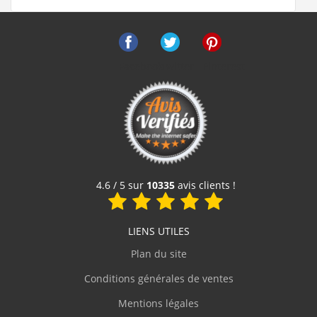
Facebook
Twitter
Pinterest
Bonde de douche SLIM+ extra-plate
69 €
Voir le produit
4.6 / 5 sur
10335
avis clients !
LIENS UTILES
Plan du site
Conditions générales de ventes
Mentions légales