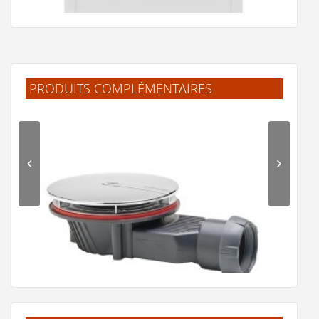
PRODUITS COMPLÉMENTAIRES
Receveur de douche LIFETIME PLUS en céramique
360 €
Voir le produit