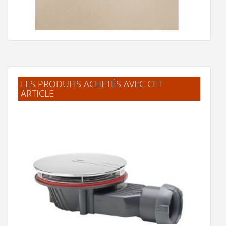
LES PRODUITS ACHETÉS AVEC CET
ARTICLE
Receveur de douche 70x90 Piedra Crème
500 €
Voir le produit