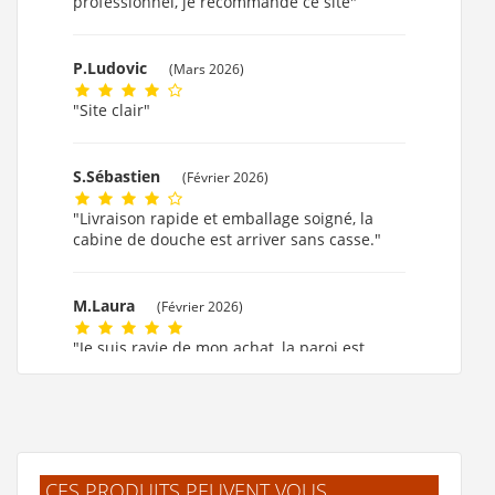
professionnel, je recommande ce site"
P.Ludovic
(Mars 2026)
"Site clair"
S.Sébastien
(Février 2026)
"Livraison rapide et emballage soigné, la
cabine de douche est arriver sans casse."
M.Laura
(Février 2026)
"Je suis ravie de mon achat, la paroi est
formidable."
M.MARIE CLAUDE
(Février 2026)
"ok!!!! merci beaucoup."
CES PRODUITS PEUVENT VOUS