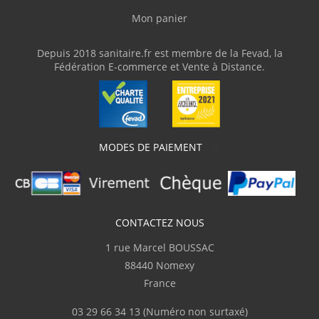
"Livre en temps et en heure."
Mon panier
V.Olivier
(Février 2026)
Depuis 2018 sanitaire.fr est membre de la Fevad, la
Fédération E-commerce et Vente à Distance.
"J'ai commandé une baignoire d'angle avec
des dimensions assez atypiques. Livraison
parfaite avec une protection en bois et du
plastique transparent, ce qui m'a permis de
parfaitement vérifier la conformité du
produit. J'ai adressé plusieurs courriels
MODES DE PAIEMENT
demandant des informations techniques
pour la pose et sanitaire.fr m'a répondu
clairement et rapidement. Je recommande"
J.Marc
CONTACTEZ NOUS
(Février 2026)
1 rue Marcel BOUSSAC
Complet
88440 Nomexy
France
p.serge
(Février 2026)
03 29 66 34 13
(Numéro non surtaxé)
"Disponibilité du produit, rapidité de