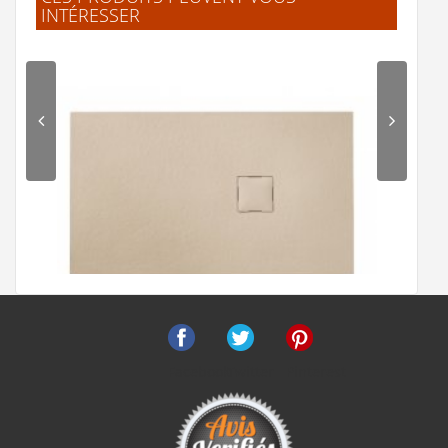
INTÉRESSER
F.Laurent
(Février 2026)
"J'ai trouvé facilement mes produits.
Livraison rapide et bien emballé. Merci"
.Jelle
(Février 2026)
"L'article corresprond à la description.
Livraison rapide."
B.Frederic
(Février 2026)
"Excellent site de e-commerce Produits de
qualité Traitement rapide des commandes"
Facebook
Twitter
Pinterest
G.Frédéric
(Février 2026)
Receveur de douche 70x90 Piedra Crème
"La navigation sur le site est simple et fluide.