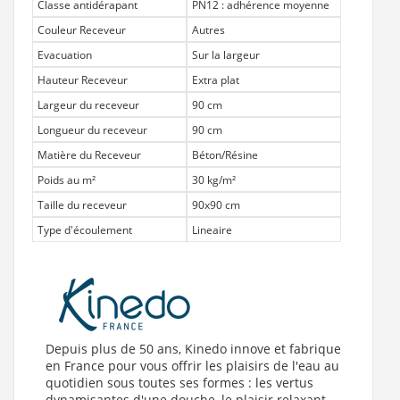
Classe antidérapant
PN12 : adhérence moyenne
Couleur Receveur
Autres
Evacuation
Sur la largeur
Hauteur Receveur
Extra plat
Largeur du receveur
90 cm
Longueur du receveur
90 cm
Matière du Receveur
Béton/Résine
Poids au m²
30 kg/m²
Taille du receveur
90x90 cm
Type d'écoulement
Lineaire
Depuis plus de 50 ans, Kinedo innove et fabrique
en France pour vous offrir les plaisirs de l'eau au
quotidien sous toutes ses formes : les vertus
dynamisantes d'une douche, le plaisir relaxant