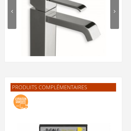
PRODUITS COMPLÉMENTAIRES
Mitigeur lavabo bec cascade QUADRI - QM22151
275 €