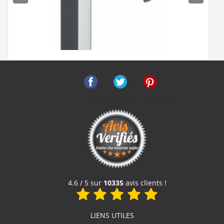
Facebook
Twitter
Pinterest
Mitigeur lavabo mi-haut QUADRI - QM22751
B
539 €
Voir le produit
4.6 / 5 sur
10335
avis clients !
LIENS UTILES