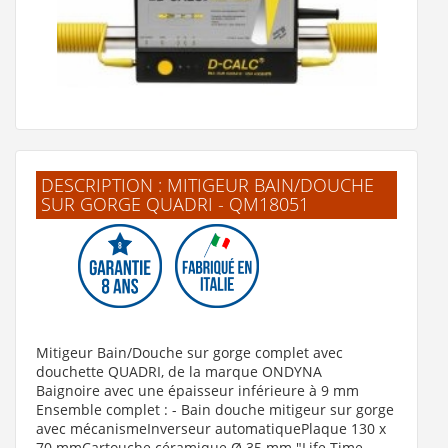
Voir le produit
DESCRIPTION : MITIGEUR BAIN/DOUCHE
SUR GORGE QUADRI - QM18051
Anti-calcaire électronique D-CALC Plus (4-5 personnes
maxi)
429 €
Mitigeur Bain/Douche sur gorge complet avec
Voir le produit
douchette QUADRI, de la marque ONDYNA
Baignoire avec une épaisseur inférieure à 9 mm
Ensemble complet :
- Bain douche mitigeur sur gorge
avec mécanisme
Inverseur automatiquePlaque 130 x
70 mmCartouche céramique Ø 35 mm "Life Time