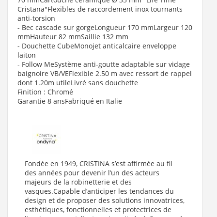
Cristana"Flexibles de raccordement inox tournants
anti-torsion
- Bec cascade sur gorge
Longueur 170 mmLargeur 120
mmHauteur 82 mmSaillie 132 mm
- Douchette Cube
Monojet anticalcaire enveloppe
laiton
- Follow Me
Système anti-goutte adaptable sur vidage
baignoire VB/VEFlexible 2.50 m avec ressort de rappel
dont 1.20m utileLivré sans douchette
Finition : Chromé
Garantie 8 ansFabriqué en Italie
Fondée en 1949, CRISTINA s’est affirmée au fil
des années pour devenir l’un des acteurs
majeurs de la
robinetterie
et des
vasques
.Capable d’anticiper les tendances du
design et de proposer des solutions innovatrices,
esthétiques, fonctionnelles et protectrices de