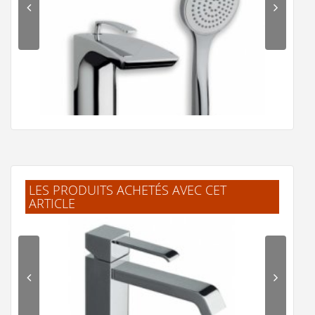
LES PRODUITS ACHETÉS AVEC CET
ARTICLE
Mitigeur Bain/Douche sur gorge 2 trous BOLLICINE -
BO12151
830 €
Voir le produit