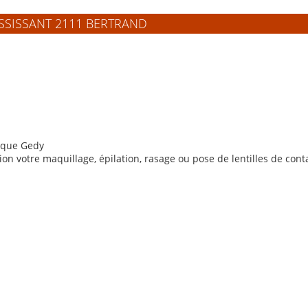
SSISSANT 2111 BERTRAND
arque Gedy
ion votre maquillage, épilation, rasage ou pose de lentilles de cont