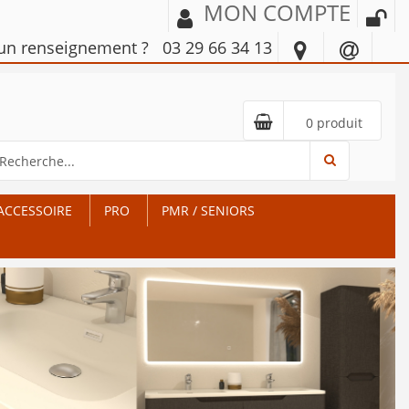
MON COMPTE
'un renseignement ?
03 29 66 34 13
0 produit
ACCESSOIRE
PRO
PMR / SENIORS