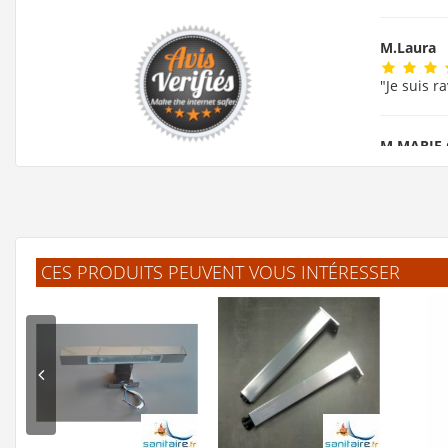
M.Laura
"Je suis r
M.MARIE
"ok!!!! me
F.Lauren
CES PRODUITS PEUVENT VOUS INTÉRESSER
"J'ai trou
.Jelle
(F
"L'article
B.Frederi