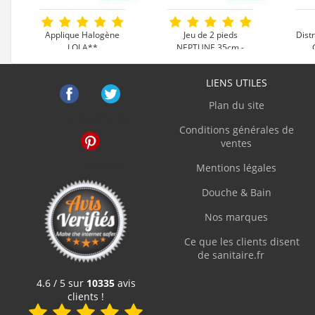
"Excellen
Applique Halogène
Jeu de 2 pieds
Dist
LOLA**
NEPTUNE 35cm -
Réglables en hauteur
G.Frédéri
LIENS UTILES
"La naviga
5,90 €
25 €
prix les p
Plan du site
une fois t
Facebook
Twitter
Voir le produit
Voir le produit
V
Conditions générales de
ventes
C.Jacque
Pinterest
Mentions légales
"Produit c
Douche & Bain
Nos marques
C.Denis
Ce que les clients disent
"Site clai
de sanitaire.fr
4.6 / 5 sur
10335
avis
J.Thierry
clients !