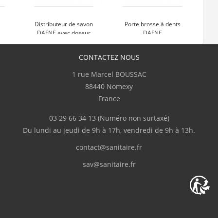
commandes"
Distributeur de savon
Porte brosse à dents
P
DAFNE avec doseur
DAFNE
en plastique
CONTACTEZ NOUS
ue je commande sur le site car c'est là où je trouve les
40 €
39 €
lais annoncés ainsi que le suivi de mes achats. Encore
1 rue Marcel BOUSSAC
88440 Nomexy
t
Voir le produit
Voir le produit
France
03 29 66 34 13
(Numéro non surtaxé)
pide."
Du lundi au jeudi de 9h à 17h, vendredi de 9h à 13h.
contact@sanitaire.fr
sav@sanitaire.fr