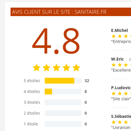
AVIS CLIENT SUR LE SITE : SANITAIRE.FR
4.8
E.Michel
"Entrepris
W.Eric
"Excellent
5 étoiles
32
P.Ludovi
4 étoiles
8
"Site clair
3 étoiles
0
2 étoiles
0
S.Sébast
1 étoile
0
"Livraison