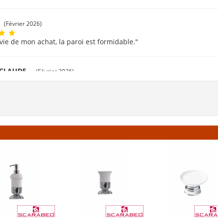
(Février 2026)
avie de mon achat, la paroi est formidable."
 CLAUDE
(Février 2026)
rci beaucoup."
t
(Février 2026)
vé facilement mes produits. Livraison rapide et bien emballé. Merci
évrier 2026)
 corresprond à la description. Livraison rapide."
c
(Février 2026)