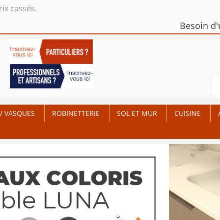
rix cassés.
Besoin d
/ VASQUES
ROBINETTERIE
SOL ET MUR
CUISINE