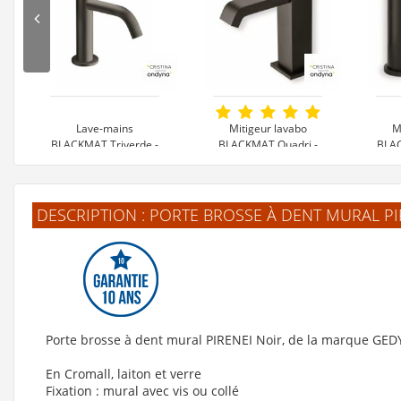
Lave-mains
Mitigeur lavabo
M
BLACKMAT Triverde -
BLACKMAT Quadri -
BLAC
TV24113
ONDYNA
289 €
530 €
DESCRIPTION : PORTE BROSSE À DENT MURAL PI
Voir le produit
Voir le produit
V
Porte brosse à dent mural PIRENEI Noir, de la marque GED
En Cromall, laiton et verre
Fixation : mural avec vis ou collé