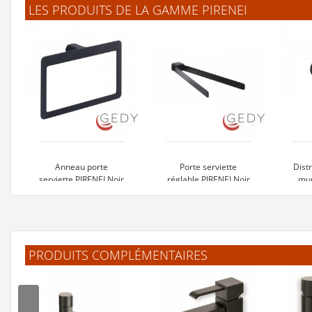
LES PRODUITS DE LA GAMME PIRENEI
Anneau porte
Porte serviette
Dist
serviette PIRENEI Noir
réglable PIRENEI Noir
mur
59 €
79 €
PRODUITS COMPLÉMENTAIRES
Voir le produit
Voir le produit
V