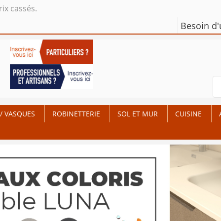
rix cassés.
Besoin d
/ VASQUES
ROBINETTERIE
SOL ET MUR
CUISINE