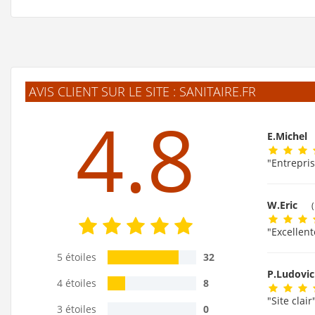
AVIS CLIENT SUR LE SITE : SANITAIRE.FR
4.8
E.Michel
"Entrepris
W.Eric
"Excellent
5 étoiles
32
P.Ludovi
4 étoiles
8
"Site clair
3 étoiles
0