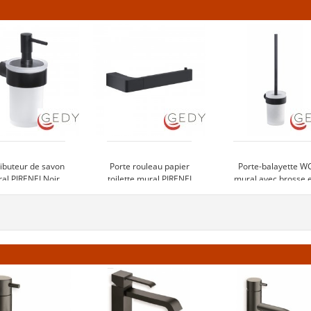
ributeur de savon
Porte rouleau papier
Porte-balayette W
al PIRENEI Noir
toilette mural PIRENEI
mural avec brosse 
Noir
nylon PIRENEI Noi
55 €
39 €
69 €
oir le produit
Voir le produit
Voir le produi