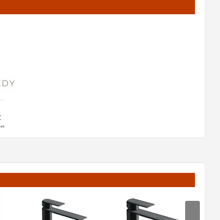
C
en
r
t