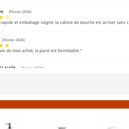
ien
(Février 2026)
 rapide et emballage soigné, la cabine de douche est arriver sans c
(Février 2026)
avie de mon achat, la paroi est formidable."
 CLAUDE
(Février 2026)
rci beaucoup."
t
(Février 2026)
vé facilement mes produits. Livraison rapide et bien emballé. Merci
évrier 2026)