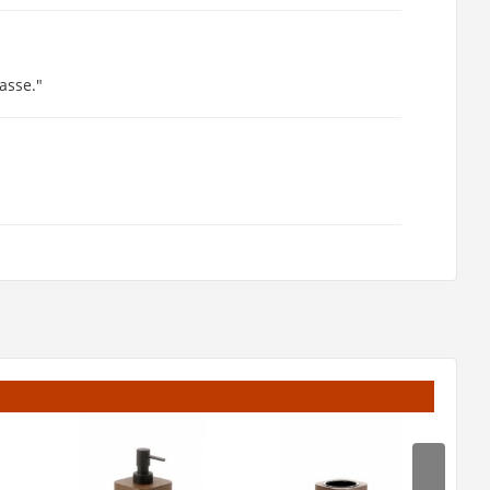
asse."
"