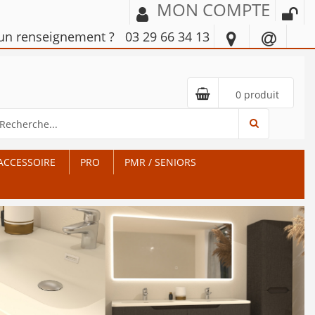
MON COMPTE
'un renseignement ?
03 29 66 34 13
0 produit
ACCESSOIRE
PRO
PMR / SENIORS