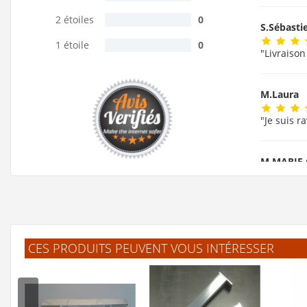
2 étoiles
0
S.Sébast
1 étoile
0
"Livraison
M.Laura
"Je suis r
M.MARIE
"ok!!!! me
F.Lauren
CES PRODUITS PEUVENT VOUS INTÉRESSER
"J'ai trou
.Jelle
(F