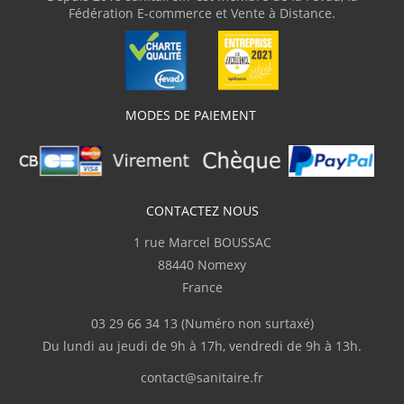
Fédération E-commerce et Vente à Distance.
"J'ai commandé une baignoire d'angle avec
des dimensions assez atypiques. Livraison
parfaite avec une protection en bois et du
plastique transparent, ce qui m'a permis de
parfaitement vérifier la conformité du
produit. J'ai adressé plusieurs courriels
MODES DE PAIEMENT
demandant des informations techniques
pour la pose et sanitaire.fr m'a répondu
clairement et rapidement. Je recommande"
J.Marc
CONTACTEZ NOUS
(Février 2026)
1 rue Marcel BOUSSAC
Complet
88440 Nomexy
France
p.serge
(Février 2026)
03 29 66 34 13
(Numéro non surtaxé)
"Disponibilité du produit, rapidité de
Du lundi au jeudi de 9h à 17h, vendredi de 9h à 13h.
livraison"
contact@sanitaire.fr
M.Frédéric