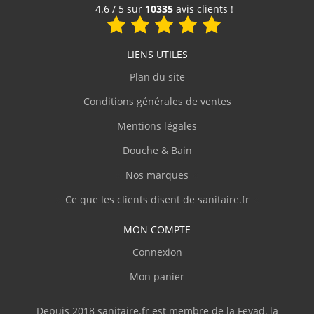
les délais annoncés ainsi que le suivi de
Voir le produit
4.6 / 5 sur
10335
avis clients !
mes achats. Encore une fois très satisfait, je
recommande le site."
LIENS UTILES
C.Jacques
(Février 2026)
Plan du site
"Produit conforme à la description, très bien
Conditions générales de ventes
emballé et protégé, livraison rapide."
Mentions légales
Douche & Bain
C.Denis
(Février 2026)
Nos marques
"Site clair et contact agréable par téléphone,
personnel compétent."
Ce que les clients disent de sanitaire.fr
MON COMPTE
J.Thierry
(Février 2026)
Connexion
"Livre en temps et en heure."
Mon panier
V.Olivier
(Février 2026)
Depuis 2018 sanitaire.fr est membre de la Fevad, la