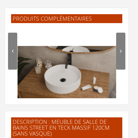
PRODUITS COMPLÉMENTAIRES
DESCRIPTION : MEUBLE DE SALLE DE
BAINS STREET EN TECK MASSIF 120CM
(SANS VASQUE)
Vasque à poser cannelée BEYOND Ø 40 cm Blanc brillant