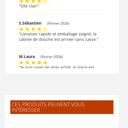
"Site clair"
S.Sébastien
(Février 2026)
"Livraison rapide et emballage soigné, la
cabine de douche est arriver sans casse."
M.Laura
(Février 2026)
"Je suis ravie de mon achat, la paroi est
formidable."
M.MARIE CLAUDE
(Février 2026)
"ok!!!! merci beaucoup."
CES PRODUITS PEUVENT VOUS
INTÉRESSER
F.Laurent
(Février 2026)