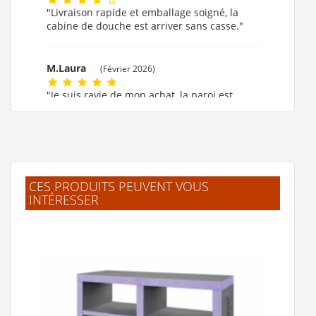
"Livraison rapide et emballage soigné, la
cabine de douche est arriver sans casse."
M.Laura
(Février 2026)
"Je suis ravie de mon achat, la paroi est
formidable."
M.MARIE CLAUDE
(Février 2026)
"ok!!!! merci beaucoup."
CES PRODUITS PEUVENT VOUS
INTÉRESSER
F.Laurent
(Février 2026)
"J'ai trouvé facilement mes produits.
Livraison rapide et bien emballé. Merci"
.Jelle
(Février 2026)