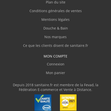
Plan du site
"Produit conforme à la description, très bien
Conditions générales de ventes
emballé et protégé, livraison rapide."
Mentions légales
Douche & Bain
C.Denis
(Février 2026)
Nos marques
"Site clair et contact agréable par téléphone,
personnel compétent."
Ce que les clients disent de sanitaire.fr
MON COMPTE
J.Thierry
(Février 2026)
Connexion
"Livre en temps et en heure."
Mon panier
V.Olivier
(Février 2026)
Depuis 2018 sanitaire.fr est membre de la Fevad, la
Fédération E-commerce et Vente à Distance.
"J'ai commandé une baignoire d'angle avec
des dimensions assez atypiques. Livraison
parfaite avec une protection en bois et du
plastique transparent, ce qui m'a permis de
parfaitement vérifier la conformité du