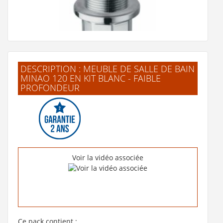
DESCRIPTION : MEUBLE DE SALLE DE BAIN
MINAO 120 EN KIT BLANC - FAIBLE
PROFONDEUR
Bonde Up-Down Universelle Chromé Ondyna -
WA33451*
20 €
Voir la vidéo associée
Voir le produit
Ce pack contient :