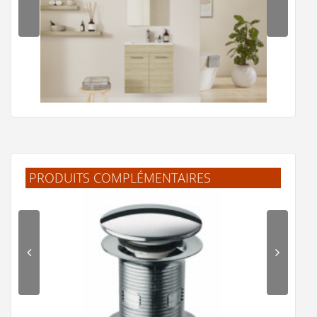
PRODUITS COMPLÉMENTAIRES
Meuble de salle de bain MINAO 60 en kit - 2 portes - Bois
Clair
139 €
Voir le produit