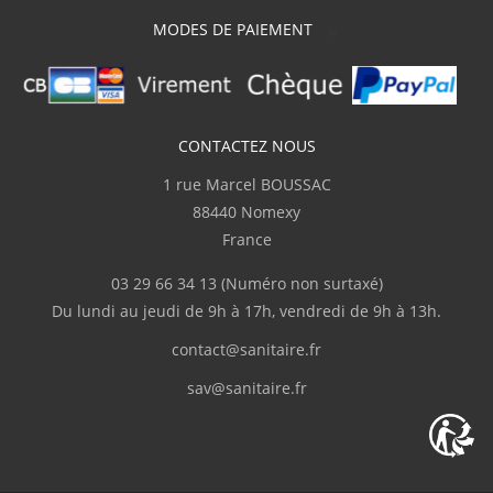
produit. J'ai adressé plusieurs courriels
MODES DE PAIEMENT
demandant des informations techniques
pour la pose et sanitaire.fr m'a répondu
clairement et rapidement. Je recommande"
J.Marc
CONTACTEZ NOUS
(Février 2026)
1 rue Marcel BOUSSAC
Complet
88440 Nomexy
France
p.serge
(Février 2026)
03 29 66 34 13
(Numéro non surtaxé)
"Disponibilité du produit, rapidité de
Du lundi au jeudi de 9h à 17h, vendredi de 9h à 13h.
livraison"
contact@sanitaire.fr
M.Frédéric
(Février 2026)
sav@sanitaire.fr
"Livraison en deux fois suite à l'oubli d'un
des colis."