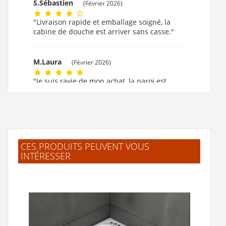
S.Sébastien
(Février 2026)
"Livraison rapide et emballage soigné, la
cabine de douche est arriver sans casse."
M.Laura
(Février 2026)
"Je suis ravie de mon achat, la paroi est
formidable."
M.MARIE CLAUDE
(Février 2026)
"ok!!!! merci beaucoup."
CES PRODUITS PEUVENT VOUS
INTÉRESSER
F.Laurent
(Février 2026)
"J'ai trouvé facilement mes produits.
Livraison rapide et bien emballé. Merci"