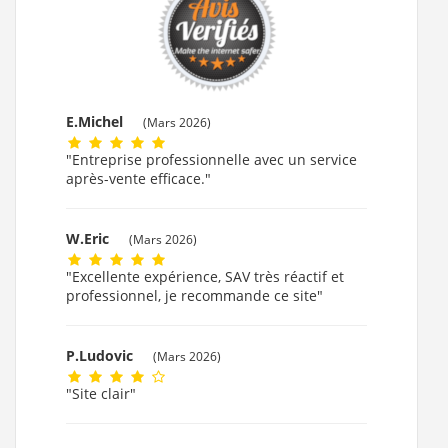
Kinedo : Sensation Air Pool , Taille Baignoire : 200x95 cm
)
Baignoire balnéo CONCERTO 190x90 - Tête à Gauche -
Sensation Air Pool (Sens de tête : Tête à Gauche , Système
Kinedo : Sensation Air Pool , Taille Baignoire : 190x90 cm
)
Baignoire balnéo CONCERTO 200x95 - Tête à Gauche -
Sensation Air Pool (Sens de tête : Tête à Gauche , Système
E.Michel
(Mars 2026)
Kinedo : Sensation Air Pool , Taille Baignoire : 200x95 cm
)
"Entreprise professionnelle avec un service
après-vente efficace."
W.Eric
(Mars 2026)
"Excellente expérience, SAV très réactif et
professionnel, je recommande ce site"
P.Ludovic
(Mars 2026)
"Site clair"