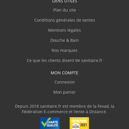
LIENS UTILES
C.Jacques
(Février 2026)
Plan du site
"Produit conforme à la description, très bien
Conditions générales de ventes
emballé et protégé, livraison rapide."
Mentions légales
Douche & Bain
C.Denis
(Février 2026)
Nos marques
"Site clair et contact agréable par téléphone,
personnel compétent."
Ce que les clients disent de sanitaire.fr
MON COMPTE
J.Thierry
(Février 2026)
Connexion
"Livre en temps et en heure."
Mon panier
V.Olivier
(Février 2026)
Depuis 2018 sanitaire.fr est membre de la Fevad, la
Fédération E-commerce et Vente à Distance.
"J'ai commandé une baignoire d'angle avec
des dimensions assez atypiques. Livraison
parfaite avec une protection en bois et du