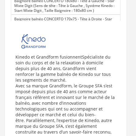
Baignoire balnéo CONCERTO 180x80 - Tête à Gauche - Star
Mixte Digit (Sens de tête : Tête à Gauche , Système Kinedo :
Start Mixte Digit , Taille Baignoire : 180x80 cm
)
Baignoire balnéo CONCERTO 170x75 - Tête à Droite - Star
Mixte Digit (Sens de tête : Tête à Droite , Système Kinedo :
Start Mixte Digit , Taille Baignoire : 170x75 cm
)
Baignoire balnéo CONCERTO 170x75 - Tête à Droite - Air
Hotel (Sens de tête : Tête à Droite , Système Kinedo : Silence
Mix Color , Taille Baignoire : 170x75 cm
)
Baignoire balnéo CONCERTO 170x75 - Tête à Gauche -
Kinedo et Grandform fusionnentSpécialiste du
Silence Mix Color (Sens de tête : Tête à Gauche , Système
soin du corps et de la relaxation à domicile
Kinedo : Silence Mix Color , Taille Baignoire : 170x75 cm
)
depuis plus de 40 ans, Grandform vient
Baignoire balnéo CONCERTO 180x80 - Tête à Droite - Air
renforcer la gamme balnéo de Kinedo sur tous
Hotel (Sens de tête : Tête à Droite , Système Kinedo : Air
les segments de marché.
Hotel , Taille Baignoire : 180x80 cm
)
Avec sa marque Grandform, le Groupe SFA s’est
imposé depuis plus de 40 ans comme acteur
Baignoire balnéo CONCERTO 180x80 - Tête à Gauche - Air
Hotel (Sens de tête : Tête à Gauche , Système Kinedo : Air
français référent et innovant sur le marché de la
Hotel , Taille Baignoire : 180x80 cm
)
balnéo, avec nombre d’innovations
technologiques qui ont su accompagner et
Baignoire balnéo CONCERTO 190x90 - Tête à Droite - Air
développer ce marché et celui du bien-
Hotel (Sens de tête : Tête à Droite , Système Kinedo : Air
Hotel , Taille Baignoire : 190x90 cm
)
être. Parallèlement, l’expertise de Kinedo, autre
marque du Groupe SFA, s’est également
Baignoire balnéo CONCERTO 200x95 - Tête à Droite - Air
construite au travers d’un savoir-faire reconnu,
Hotel (Sens de tête : Tête à Droite , Système Kinedo : Air