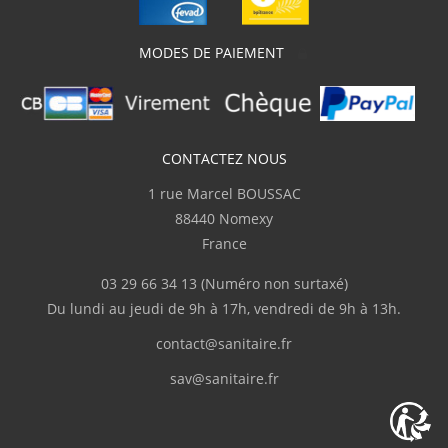
plastique transparent, ce qui m'a permis de
parfaitement vérifier la conformité du
produit. J'ai adressé plusieurs courriels
MODES DE PAIEMENT
demandant des informations techniques
pour la pose et sanitaire.fr m'a répondu
clairement et rapidement. Je recommande"
J.Marc
CONTACTEZ NOUS
(Février 2026)
1 rue Marcel BOUSSAC
Complet
88440 Nomexy
France
p.serge
(Février 2026)
03 29 66 34 13
(Numéro non surtaxé)
"Disponibilité du produit, rapidité de
Du lundi au jeudi de 9h à 17h, vendredi de 9h à 13h.
livraison"
contact@sanitaire.fr
M.Frédéric
(Février 2026)
sav@sanitaire.fr
"Livraison en deux fois suite à l'oubli d'un
des colis."