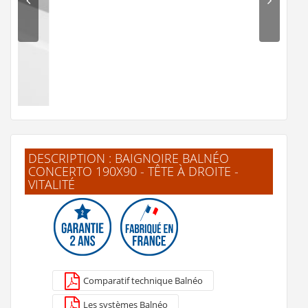
DESCRIPTION : BAIGNOIRE BALNÉO
CONCERTO 190X90 - TÊTE À DROITE -
VITALITÉ
Bec cascade Alpha
630 €
Comparatif technique Balnéo
Voir le détail
Les systèmes Balnéo