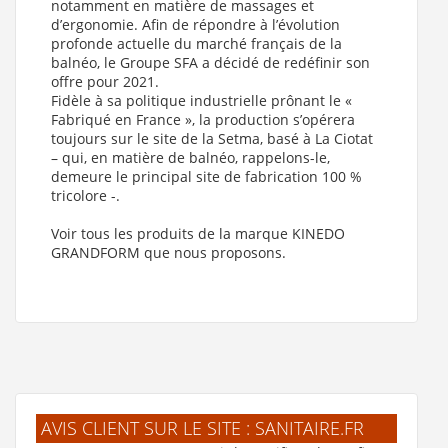
notamment en matière de massages et
Hotel , Taille Baignoire : 200x95 cm
)
d’ergonomie. Afin de répondre à l’évolution
Baignoire balnéo CONCERTO 190x90 - Tête à Gauche - Air
profonde actuelle du marché français de la
Hotel (Sens de tête : Tête à Gauche , Système Kinedo : Air
balnéo, le Groupe SFA a décidé de redéfinir son
Hotel , Taille Baignoire : 190x90 cm
)
offre pour 2021.
Baignoire balnéo CONCERTO 200x95 - Tête à Gauche - Air
Fidèle à sa politique industrielle prônant le «
Hotel (Sens de tête : Tête à Gauche , Système Kinedo : Air
Fabriqué en France », la production s’opérera
Hotel , Taille Baignoire : 200x95 cm
)
toujours sur le site de la Setma, basé à La Ciotat
Baignoire balnéo CONCERTO 170x75 - Tête à Droite - Vitalité
– qui, en matière de balnéo, rappelons-le,
(Sens de tête : Tête à Droite , Système Kinedo : Vitalité , Taille
demeure le principal site de fabrication 100 %
Baignoire : 170x75 cm
)
tricolore -.
Baignoire balnéo CONCERTO 180x80 - Tête à Droite - Vitalité
(Sens de tête : Tête à Droite , Système Kinedo : Vitalité , Taille
Voir tous les produits de la marque KINEDO
Baignoire : 180x80 cm
)
GRANDFORM que nous proposons.
Baignoire balnéo CONCERTO 170x75 - Tête à Gauche -
Vitalité (Sens de tête : Tête à Gauche , Système Kinedo :
Vitalité , Taille Baignoire : 170x75 cm
)
Baignoire balnéo CONCERTO 180x80 - Tête à Gauche -
Vitalité (Sens de tête : Tête à Gauche , Système Kinedo :
Vitalité , Taille Baignoire : 180x80 cm
)
Baignoire balnéo CONCERTO 200x95 - Tête à Droite - Vitalité
(Sens de tête : Tête à Droite , Système Kinedo : Vitalité , Taille
AVIS CLIENT SUR LE SITE : SANITAIRE.FR
Baignoire : 200x95 cm
)