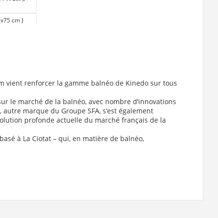
70x75 cm
)
gnoire :
 cm
)
)
rm vient renforcer la gamme balnéo de Kinedo sur tous
)
 cm
)
ur le marché de la balnéo, avec nombre d’innovations
 cm
)
o, autre marque du Groupe SFA, s’est également
olution profonde actuelle du marché français de la
 basé à La Ciotat – qui, en matière de balnéo,