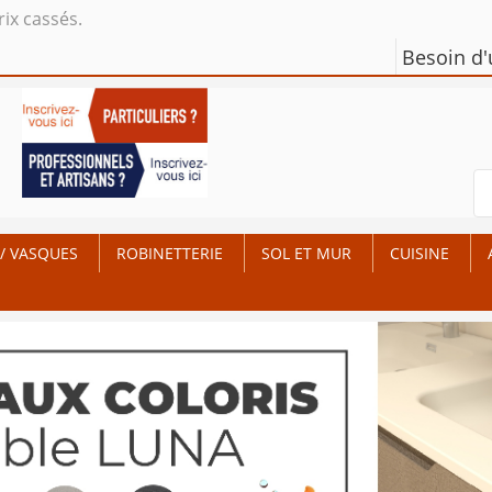
rix cassés.
Besoin d
/ VASQUES
ROBINETTERIE
SOL ET MUR
CUISINE