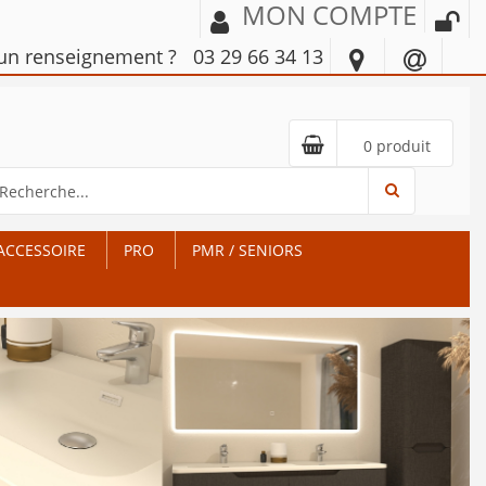
MON COMPTE
'un renseignement ?
03 29 66 34 13
0 produit
ACCESSOIRE
PRO
PMR / SENIORS