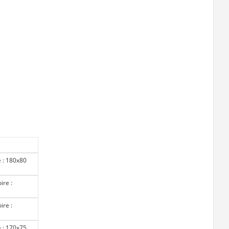
e : 180x80
ire :
ire :
e : 170x75