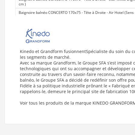
cm
)
Baignoire balnéo CONCERTO 170x75 - Tête à Droite - Air Hotel (Sens de
Baignoire balnéo CONCERTO 170x75 - Tête à Gauche - Silence Mix Color
170x75 cm
)
Baignoire balnéo CONCERTO 180x80 - Tête à Gauche - Air Hotel (Sens d
Baignoire balnéo CONCERTO 190x90 - Tête à Droite - Air Hotel (Sens de
Baignoire balnéo CONCERTO 200x95 - Tête à Droite - Air Hotel (Sens de
Kinedo et Grandform fusionnentSpécialiste du soin du co
les segments de marché.
Baignoire balnéo CONCERTO 190x90 - Tête à Gauche - Air Hotel (Sens d
Avec sa marque Grandform, le Groupe SFA s’est imposé d
Baignoire balnéo CONCERTO 200x95 - Tête à Gauche - Air Hotel (Sens d
technologiques qui ont su accompagner et développer ce 
construite au travers d’un savoir-faire reconnu, notamm
Baignoire balnéo CONCERTO 170x75 - Tête à Droite - Vitalité (Sens de t
balnéo, le Groupe SFA a décidé de redéfinir son offre po
Baignoire balnéo CONCERTO 180x80 - Tête à Droite - Vitalité (Sens de t
Fidèle à sa politique industrielle prônant le « Fabriqué e
rappelons-le, demeure le principal site de fabrication 100
Baignoire balnéo CONCERTO 170x75 - Tête à Gauche - Vitalité (Sens de 
Baignoire balnéo CONCERTO 180x80 - Tête à Gauche - Vitalité (Sens de 
Voir tous les produits de la marque KINEDO GRANDFOR
Baignoire balnéo CONCERTO 190x90 - Tête à Droite - Vitalité (Sens de t
Baignoire balnéo CONCERTO 200x95 - Tête à Droite - Vitalité (Sens de t
Baignoire balnéo CONCERTO 190x90 - Tête à Gauche - Vitalité (Sens de 