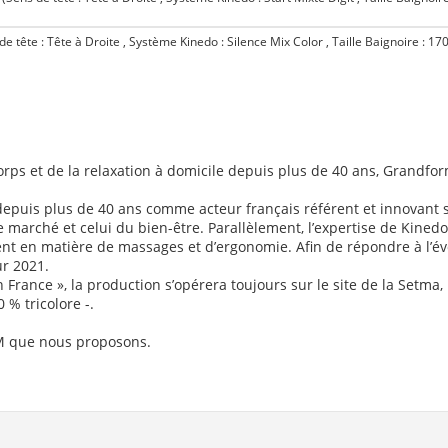
 tête : Tête à Droite , Système Kinedo : Silence Mix Color , Taille Baignoire : 1
 (Sens de tête : Tête à Gauche , Système Kinedo : Silence Mix Color , Taille Bai
e tête : Tête à Gauche , Système Kinedo : Air Hotel , Taille Baignoire : 180x80
 tête : Tête à Droite , Système Kinedo : Air Hotel , Taille Baignoire : 190x90 cm
 tête : Tête à Droite , Système Kinedo : Air Hotel , Taille Baignoire : 200x95 cm
rps et de la relaxation à domicile depuis plus de 40 ans, Grandfo
e tête : Tête à Gauche , Système Kinedo : Air Hotel , Taille Baignoire : 190x90
epuis plus de 40 ans comme acteur français référent et innovant s
e tête : Tête à Gauche , Système Kinedo : Air Hotel , Taille Baignoire : 200x95
marché et celui du bien-être. Parallèlement, l’expertise de Kined
ent en matière de massages et d’ergonomie. Afin de répondre à l’év
ête : Tête à Droite , Système Kinedo : Vitalité , Taille Baignoire : 170x75 cm
)
ur 2021.
ête : Tête à Droite , Système Kinedo : Vitalité , Taille Baignoire : 180x80 cm
)
n France », la production s’opérera toujours sur le site de la Setma,
 % tricolore -.
tête : Tête à Gauche , Système Kinedo : Vitalité , Taille Baignoire : 170x75 cm
)
tête : Tête à Gauche , Système Kinedo : Vitalité , Taille Baignoire : 180x80 cm
)
M que nous proposons.
ête : Tête à Droite , Système Kinedo : Vitalité , Taille Baignoire : 190x90 cm
)
ête : Tête à Droite , Système Kinedo : Vitalité , Taille Baignoire : 200x95 cm
)
tête : Tête à Gauche , Système Kinedo : Vitalité , Taille Baignoire : 190x90 cm
)