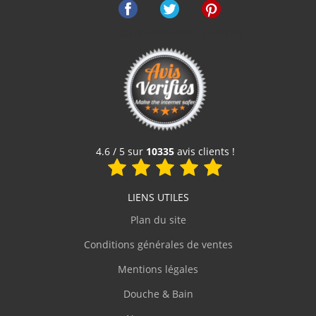
Facebook
Twitter
Pinterest
Receveur de douche 80x80 Pizarra 1/4 de Rond Graphite
435 €
Voir le produit
4.6 / 5 sur
10335
avis clients !
LIENS UTILES
Plan du site
Conditions générales de ventes
Mentions légales
Douche & Bain