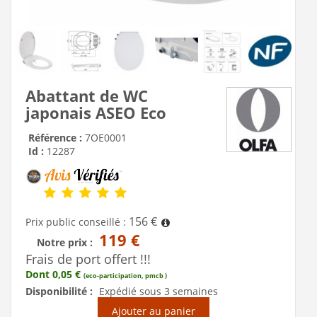
Abattant de WC
japonais ASEO Eco
Référence :
7OE0001
Id :
12287
156 €
Prix public conseillé :
119 €
Notre prix :
Frais de port offert !!!
Dont 0,05 €
(eco-participation, pmcb )
Disponibilité :
Expédié sous 3 semaines
Ajouter au panier