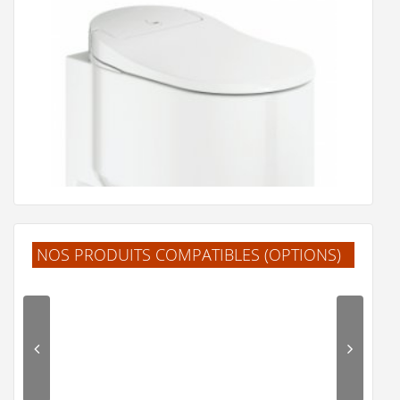
NOS PRODUITS COMPATIBLES (OPTIONS)
Cuvette suspendue Japonaise SENSIA ARENA - GROHE
0 €