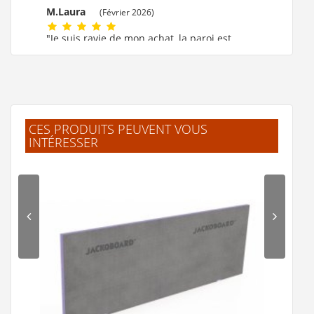
M.Laura
(Février 2026)
"Je suis ravie de mon achat, la paroi est
formidable."
M.MARIE CLAUDE
(Février 2026)
"ok!!!! merci beaucoup."
CES PRODUITS PEUVENT VOUS
INTÉRESSER
F.Laurent
(Février 2026)
"J'ai trouvé facilement mes produits.
Livraison rapide et bien emballé. Merci"
.Jelle
(Février 2026)
"L'article corresprond à la description.
Livraison rapide."