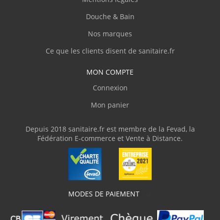
Douche & Bain
C.Denis
(Février 2026)
Nos marques
"Site clair et contact agréable par téléphone,
personnel compétent."
Ce que les clients disent de sanitaire.fr
MON COMPTE
J.Thierry
(Février 2026)
Connexion
"Livre en temps et en heure."
Mon panier
V.Olivier
(Février 2026)
Depuis 2018 sanitaire.fr est membre de la Fevad, la
Fédération E-commerce et Vente à Distance.
"J'ai commandé une baignoire d'angle avec
des dimensions assez atypiques. Livraison
parfaite avec une protection en bois et du
plastique transparent, ce qui m'a permis de
parfaitement vérifier la conformité du
produit. J'ai adressé plusieurs courriels
MODES DE PAIEMENT
demandant des informations techniques
pour la pose et sanitaire.fr m'a répondu
clairement et rapidement. Je recommande"