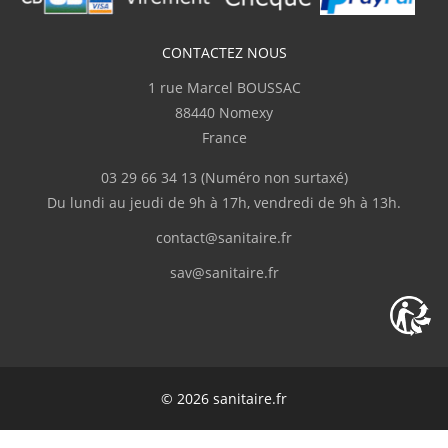
J.Marc
CONTACTEZ NOUS
(Février 2026)
1 rue Marcel BOUSSAC
Complet
88440 Nomexy
France
p.serge
(Février 2026)
03 29 66 34 13
(Numéro non surtaxé)
"Disponibilité du produit, rapidité de
Du lundi au jeudi de 9h à 17h, vendredi de 9h à 13h.
livraison"
contact@sanitaire.fr
M.Frédéric
(Février 2026)
sav@sanitaire.fr
"Livraison en deux fois suite à l'oubli d'un
des colis."
C.Serge
(Février 2026)
© 2026 sanitaire.fr
Bien