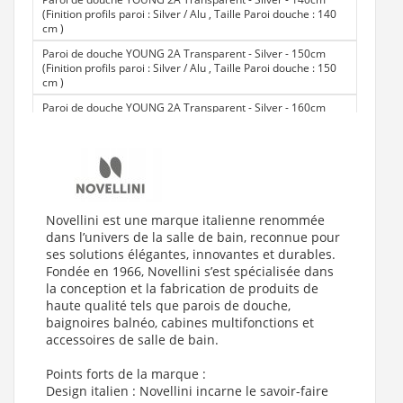
(Finition profils paroi : Silver / Alu , Taille Paroi douche : 140
cm
)
Paroi de douche YOUNG 2A Transparent - Silver - 150cm
(Finition profils paroi : Silver / Alu , Taille Paroi douche : 150
cm
)
Paroi de douche YOUNG 2A Transparent - Silver - 160cm
(Finition profils paroi : Silver / Alu , Taille Paroi douche : 160
cm
)
Paroi de douche YOUNG 2A Transparent - Silver - 170cm
(Finition profils paroi : Silver / Alu , Taille Paroi douche : 170
cm
)
Paroi de douche YOUNG 2A Transparent - Silver - 180cm
Novellini est une marque italienne renommée
(Finition profils paroi : Silver / Alu , Taille Paroi douche : 180
dans l’univers de la salle de bain, reconnue pour
cm
)
ses solutions élégantes, innovantes et durables.
Fondée en 1966, Novellini s’est spécialisée dans
la conception et la fabrication de produits de
haute qualité tels que parois de douche,
baignoires balnéo, cabines multifonctions et
accessoires de salle de bain.
Points forts de la marque :
Design italien : Novellini incarne le savoir-faire