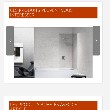
CES PRODUITS PEUVENT VOUS
INTÉRESSER
LES PRODUITS ACHETÉS AVEC CET
ARTICLE
Pare-baignoire pivotant YOUNG 1V 70 cm- Transparent -