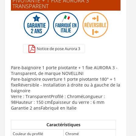
PIVOTANTE + 1 FIXE AURORA 3
TRANSPARENT
Anti-calcaire électronique D-CALC Plus (4-5 personnes
maxi)
429 €
Notice de pose Aurora 3
Voir le produit
Pare-baignoire 1 porte pivotante + 1 fixe AURORA 3 -
Transparent, de marque NOVELLINI
Pare-baignoire ouverture 1 porte pivotante 180° + 1
fixeRéversible - Installation à droite ou à gauche de la
baignoire
Verre : TransparentProfilé : ChroméLongueur :
98Hauteur : 150 cmÉpaisseur du verre : 6 mm
Garantie 2 ansFabriqué en Italie
Caractéristiques
Couleur du profilé
Chromé