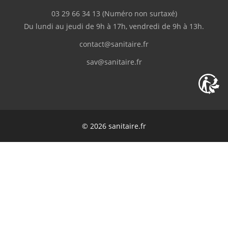
03 29 66 34 13
(Numéro non surtaxé)
"Disponibilité du produit, rapidité de
Du lundi au jeudi de 9h à 17h, vendredi de 9h à 13h.
livraison"
contact@sanitaire.fr
M.Frédéric
(Février 2026)
sav@sanitaire.fr
"Livraison en deux fois suite à l'oubli d'un
des colis."
C.Serge
(Février 2026)
© 2026 sanitaire.fr
Bien
K.Guillaume
(Février 2026)
"Très bien"
v.pascal
(Février 2026)