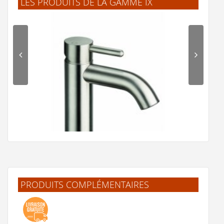
LES PRODUITS DE LA GAMME IX
PRODUITS COMPLÉMENTAIRES
Mitigeur lavabo Inox IX ONDYNA IX22028